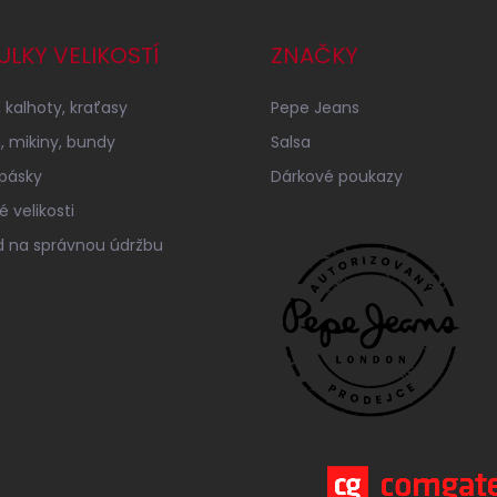
ULKY VELIKOSTÍ
ZNAČKY
 kalhoty, kraťasy
Pepe Jeans
a, mikiny, bundy
Salsa
 pásky
Dárkové poukazy
 velikosti
 na správnou údržbu