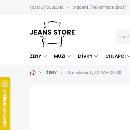
Přejít
(SAMO)OBSLUHA
Vrácení / reklamace zboží
na
obsah
ŽENY
MUŽI
DÍVKY
CHLAPCI
Domů
ŽENY
Dámské šaty OPRAH DRESS
Neohodnoceno
Podrobnosti hod
SALECODE:SRPEN:15:%