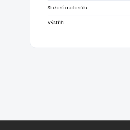
Složení materiálu
:
Výstřih
:
Z
á