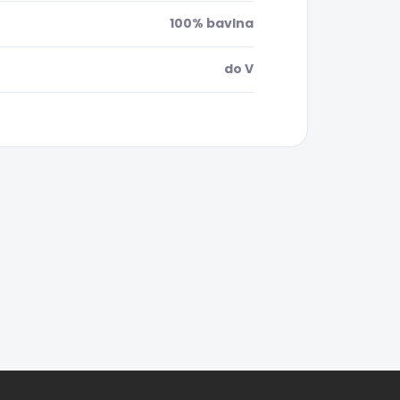
100% bavlna
do V