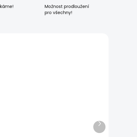
ékáme!
Možnost prodloužení
pro všechny!
Další
produkt