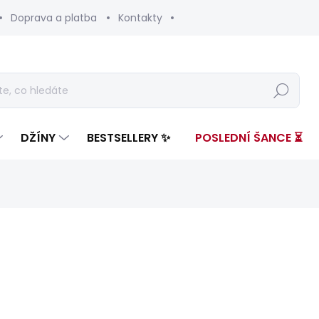
Doprava a platba
Kontakty
Hledat
DŽÍNY
BESTSELLERY ✨
POSLEDNÍ ŠANCE ⏳
nocení
ZNAČKA:
PEPE JEANS
4 399 Kč
2 60
Měrná
SKLADEM
(1 KS)
cena: