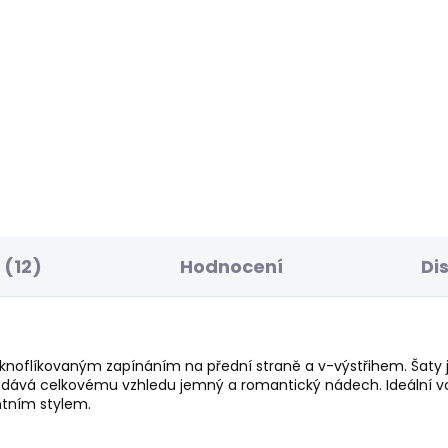
ELLER
BESTSELLER
SKLADEM
S
ské džíny FLARE
Dámské džíny SLIM
NS MW VENUS
JEANS MW GEN PUSH
1 Kč
1 649 Kč
od
(12)
Hodnocení
Di
ě knoflíkovaným zapínáním na přední straně a v-výstřihem. Šaty 
dává celkovému vzhledu jemný a romantický nádech. Ideální vol
ntním stylem.