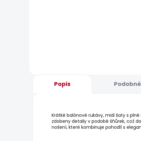
BESTSELLER
BESTS
SKLADEM
Dámské tričko BLOOM
Dám
JEA
440 Kč
1 70
Popis
Podobné 
Krátké balónové rukávy, midi šaty s pln
zdobeny detaily v podobě šňůrek, což do
nošení, které kombinuje pohodlí s elega