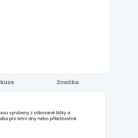
KLADEM
SKLADEM
Dámské kraťasy
 UP
REGULAR SHORT HW
MARY DESTROY
1 099 Kč
skuze
Značka
jsou vyrobeny z očkované látky a
ba pro letní dny nebo příležitostné