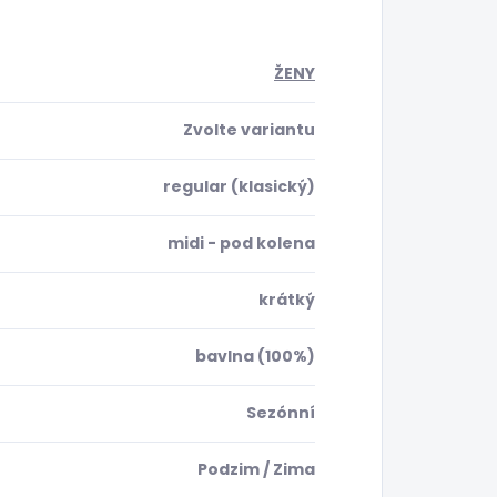
ŽENY
Zvolte variantu
regular (klasický)
midi - pod kolena
krátký
bavlna (100%)
Sezónní
Podzim / Zima