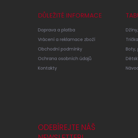
p
a
DŮLEŽITÉ INFORMACE
TAB
t
í
Doprava a platba
Džíny,
Vrácení a reklamace zboží
Tričk
Obchodní podmínky
Boty,
Ochrana osobních údajů
Dětské
Kontakty
Návod
ODEBÍREJTE NÁŠ
NEWSLETTER!