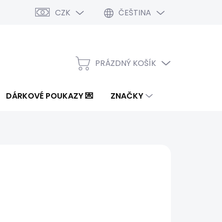
CZK
ČEŠTINA
PRÁZDNÝ KOŠÍK
NÁKUPNÍ
KOŠÍK
DÁRKOVÉ POUKAZY 💌
ZNAČKY
9 Kč