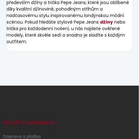
především džíny a trička Pepe Jeans, které jsou oblíbené
díky kvalitní džínovině, pohodlným střihům a
nadčasovému stylu inspirovanému londýnskou módní
scénou. Pokud hledáte stylové Pepe Jeans
džíny
nebo
trička pro každodenní nošení, u nás najdete ověřené
modely, které skvěle sedí a snadno je sladíte s každým
outfitem.
Z
á
p
a
t
í
DŮLEŽITÉ INFORMACE
Doprava a platba