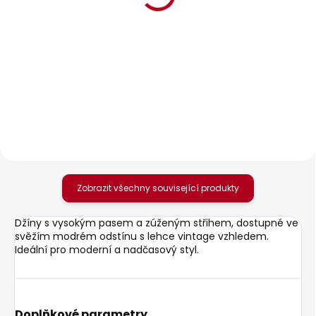
BESTSELLER
SKLADEM
SKLADEM
Dámské tričko BRADY
Dámské džíny VENUS
610 Kč
2 156 Kč
Zobrazit všechny související produkty
Džíny s vysokým pasem a zúženým střihem, dostupné ve
svěžím modrém odstínu s lehce vintage vzhledem.
Ideální pro moderní a nadčasový styl.
Doplňkové parametry