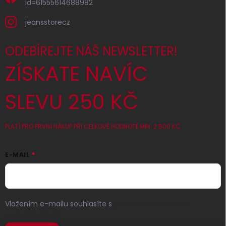
id=61555614688982
jeansstorecz
ODEBÍREJTE NÁŠ NEWSLETTER!
ZÍSKATE NAVÍC
SLEVU 250 KČ
PLATÍ PRO PRVNÍ NÁKUP PŘI CELKOVÉ HODNOTĚ MIN. 2 500 KČ
E-MAIL
Vložením e-mailu souhlasíte s
podmínkami ochrany
osobních údajů