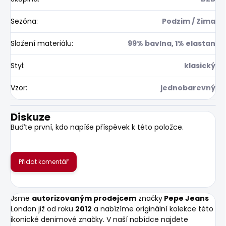
Sezóna
:
Podzim / Zima
Složení materiálu
:
99% bavlna, 1% elastan
Styl
:
klasický
Vzor
:
jednobarevný
Diskuze
Buďte první, kdo napíše příspěvek k této položce.
Přidat komentář
Jsme
autorizovaným prodejcem
značky
Pepe Jeans
London již od roku
2012
a nabízíme originální kolekce této
ikonické denimové značky. V naší nabídce najdete