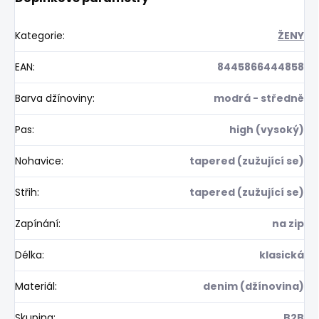
Kategorie
:
ŽENY
EAN
:
8445866444858
Barva džínoviny
:
modrá - středně
Pas
:
high (vysoký)
Nohavice
:
tapered (zužující se)
Střih
:
tapered (zužující se)
Zapínání
:
na zip
Délka
:
klasická
Materiál
:
denim (džínovina)
Skupina
:
B2B