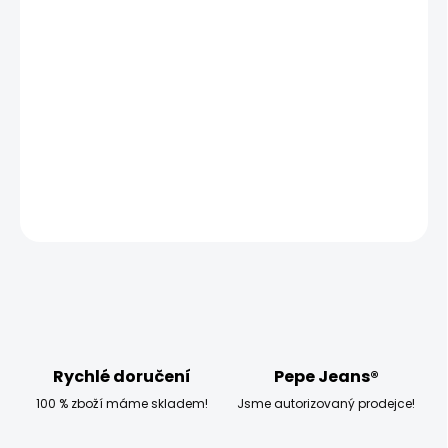
MOŽNOSTI DORUČENÍ
−
+
Přidat do košíku
Modelka měří 173 cm, váží 54 kg a má na sobě velikost
W27 L32
DETAILNÍ INFORMACE
ZEPTAT SE
HLÍDAT
Rychlé doručení
Pepe Jeans®
100 % zboží máme skladem!
Jsme autorizovaný prodejce!