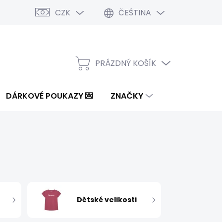
CZK
ČEŠTINA
PRÁZDNÝ KOŠÍK
NÁKUPNÍ
KOŠÍK
DÁRKOVÉ POUKAZY 💌
ZNAČKY
Dětské velikosti