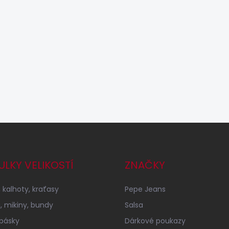
ULKY VELIKOSTÍ
ZNAČKY
 kalhoty, kraťasy
Pepe Jeans
a, mikiny, bundy
Salsa
 pásky
Dárkové poukazy