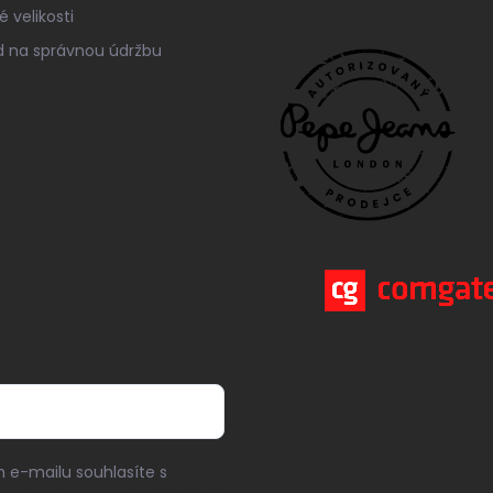
 velikosti
 na správnou údržbu
 e-mailu souhlasíte s