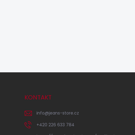
KONTAKT
info
@
jeans-store.cz
+420 226 633 784