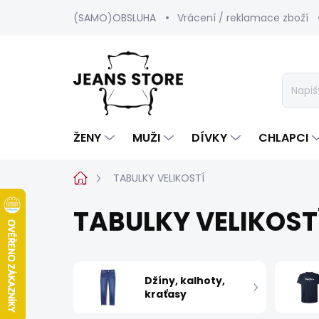
Přejít
(SAMO)OBSLUHA
Vrácení / reklamace zboží
na
obsah
ŽENY
MUŽI
DÍVKY
CHLAPCI
Domů
TABULKY VELIKOSTÍ
TABULKY VELIKOST
Džíny, kalhoty,
kraťasy