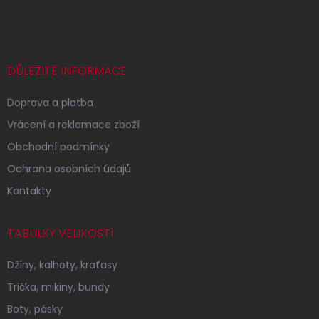
á
p
a
t
í
DŮLEŽITÉ INFORMACE
Doprava a platba
Vrácení a reklamace zboží
Obchodní podmínky
Ochrana osobních údajů
Kontakty
TABULKY VELIKOSTÍ
Džíny, kalhoty, kraťasy
Trička, mikiny, bundy
Boty, pásky