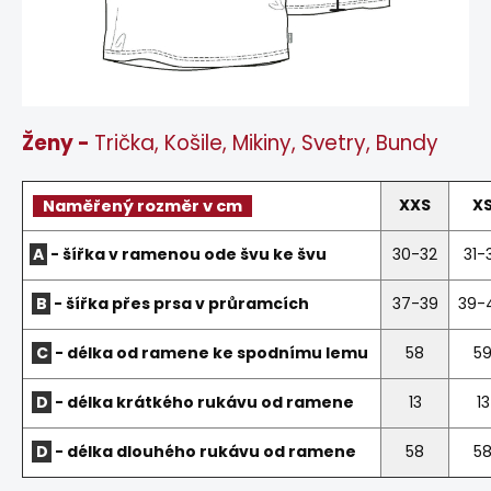
Ženy -
Trička, Košile, Mikiny, Svetry, Bundy
XXS
X
Naměřený rozměr v cm
A
- šířka v ramenou ode švu ke švu
30-32
31-
B
- šířka přes prsa v průramcích
37-39
39-
C
- délka od ramene ke spodnímu lemu
58
5
D
- délka krátkého rukávu od ramene
13
13
D
- délka dlouhého rukávu od ramene
58
5