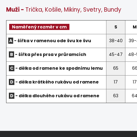
Muži -
Trička, Košile, Mikiny, Svetry, Bundy
Naměřený rozměr v cm
S
M
A
- šířka v ramenou ode švu ke švu
38-40
39-
B
- šířka přes prsa v průramcích
45-47
48-
C
- délka od ramene ke spodnímu lemu
65
6
D
- délka krátkého rukávu od ramene
17
17
D
- délka dlouhého rukávu od ramene
63
6
Z