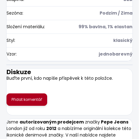
Sezóna
:
Podzim / Zima
Složení materiálu
:
99% bavlna, 1% elastan
Styl
:
klasický
Vzor
:
jednobarevný
Diskuze
Buďte první, kdo napíše příspěvek k této položce.
Přidat komentář
Jsme
autorizovaným prodejcem
značky
Pepe Jeans
London již od roku
2012
a nabízíme originální kolekce této
ikonické denimové značky. V naší nabídce najdete