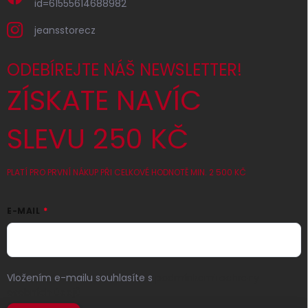
id=61555614688982
jeansstorecz
ODEBÍREJTE NÁŠ NEWSLETTER!
ZÍSKATE NAVÍC
SLEVU 250 KČ
PLATÍ PRO PRVNÍ NÁKUP PŘI CELKOVÉ HODNOTĚ MIN. 2 500 KČ
E-MAIL
Vložením e-mailu souhlasíte s
podmínkami ochrany
osobních údajů