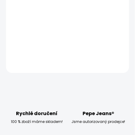
MOŽNOSTI DORUČENÍ
−
+
Přidat do košíku
Model měří 186 cm, váží 80 kg a má na sobě velikost W33
L32
DETAILNÍ INFORMACE
ZEPTAT SE
HLÍDAT
Rychlé doručení
Pepe Jeans®
100 % zboží máme skladem!
Jsme autorizovaný prodejce!