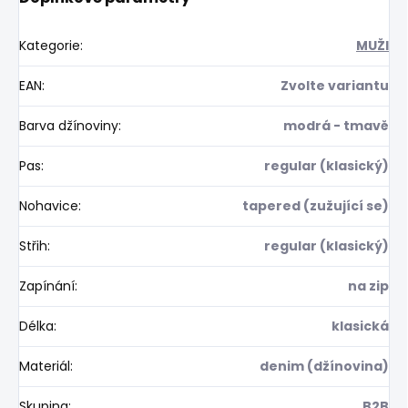
Kategorie
:
MUŽI
EAN
:
Zvolte variantu
Barva džínoviny
:
modrá - tmavě
Pas
:
regular (klasický)
Nohavice
:
tapered (zužující se)
Střih
:
regular (klasický)
Zapínání
:
na zip
Délka
:
klasická
Materiál
:
denim (džínovina)
Skupina
:
B2B