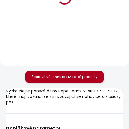
BESTSELLER
SKLADEM
SKLADEM
Pánské kraťasy
Pánské džíny
REGULAR CHINO
TAPERED JEANS
SHORT
STANLEY
1 168 Kč
1 683 Kč
Zobrazit všechny související produkty
Vyzkoušejte pánské džíny Pepe Jeans STANLEY SELVEDGE,
které mají zúžující se střih, zúžující se nohavice a klasický
pas.
Doplňkové parametry