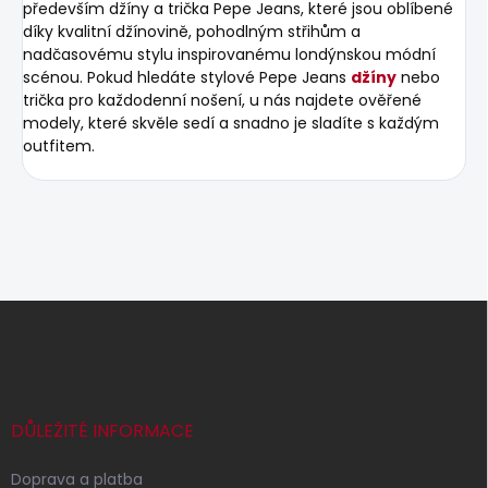
především džíny a trička Pepe Jeans, které jsou oblíbené
díky kvalitní džínovině, pohodlným střihům a
nadčasovému stylu inspirovanému londýnskou módní
scénou. Pokud hledáte stylové Pepe Jeans
džíny
nebo
trička pro každodenní nošení, u nás najdete ověřené
modely, které skvěle sedí a snadno je sladíte s každým
outfitem.
Z
á
p
a
t
í
DŮLEŽITÉ INFORMACE
Doprava a platba