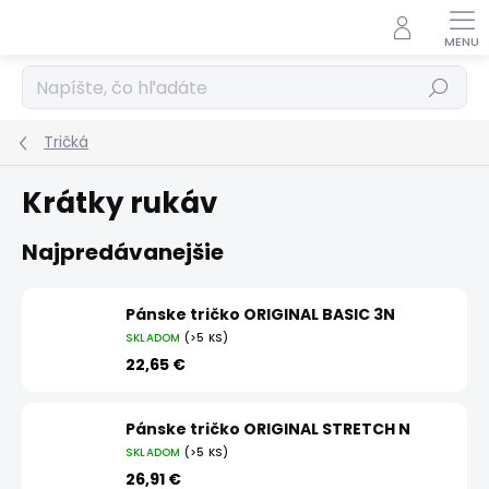
Prejsť
na
obsah
Hľadať
Tričká
Krátky rukáv
Najpredávanejšie
Pánske tričko ORIGINAL BASIC 3N
SKLADOM
(>5 KS)
22,65 €
Pánske tričko ORIGINAL STRETCH N
SKLADOM
(>5 KS)
26,91 €