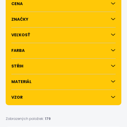
CENA
r
o
d
ZNAČKY
u
k
VEĽKOSŤ
t
o
v
FARBA
STŘIH
MATERIÁL
VZOR
Zobrazených položiek:
179