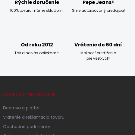
i
Rýchle doručenie
Pepe Jeans®
k
e
y
100% tovaru máme skladom!
Sme autorizovaný predajca!
v
ý
p
i
s
u
Od roku 2012
Vrátenie do 60 dní
Tak dlho vás obliekame!
Možnosť predĺženia
pre všetkých!
Z
á
p
DÔLEŽITÉ INFORMÁCIE
ä
t
Doprava a platba
i
Vrátenie a reklamácia tovaru
e
Obchodné podmienky