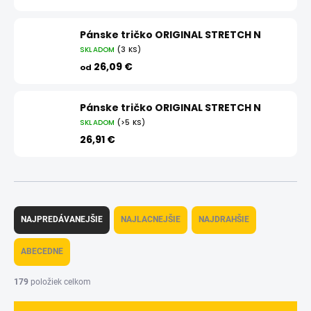
Pánske tričko ORIGINAL STRETCH N
SKLADOM
(3 KS)
26,09 €
od
Pánske tričko ORIGINAL STRETCH N
SKLADOM
(>5 KS)
26,91 €
R
a
NAJPREDÁVANEJŠIE
NAJLACNEJŠIE
NAJDRAHŠIE
d
e
ABECEDNE
n
i
179
položiek celkom
e
p