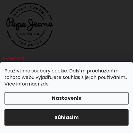
KONTAKT
Používáme soubory cookie. Dalším procházením
info
@
jeans-store.sk
tohoto webu vyjadřujete souhlas s jejich používáním..
Více informací
zde
.
+420 773 002 729
https://www.facebook.com/profile.php?
Nastavenie
id=61555614688982
jeansstorecz
Súhlasím
ODOBERAJTE NÁŠ NEWSLETTER!