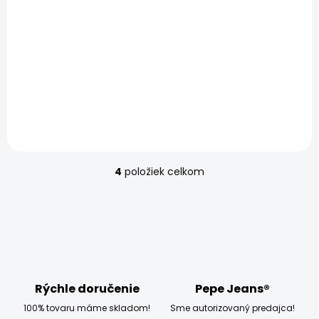
SKLADOM
SKLADOM
Pánsky opasok
Pánsky opasok
TRISTAN BELT
AIDAN BELT
49,50 €
44,96 €
4
položiek celkom
O
v
l
á
d
a
c
i
e
Rýchle doručenie
Pepe Jeans®
p
100% tovaru máme skladom!
Sme autorizovaný predajca!
r