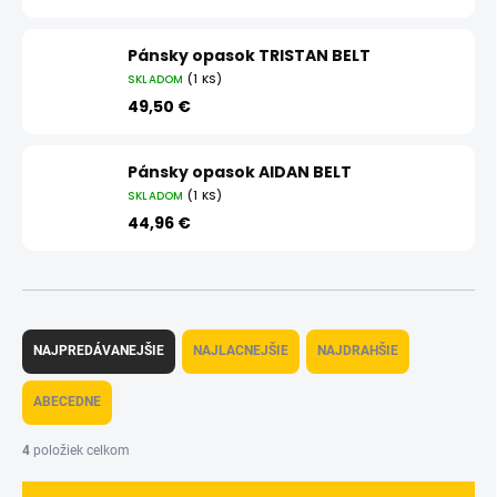
Pánsky opasok TRISTAN BELT
SKLADOM
(1 KS)
49,50 €
Pánsky opasok AIDAN BELT
SKLADOM
(1 KS)
44,96 €
R
a
NAJPREDÁVANEJŠIE
NAJLACNEJŠIE
NAJDRAHŠIE
d
e
ABECEDNE
n
i
4
položiek celkom
e
p