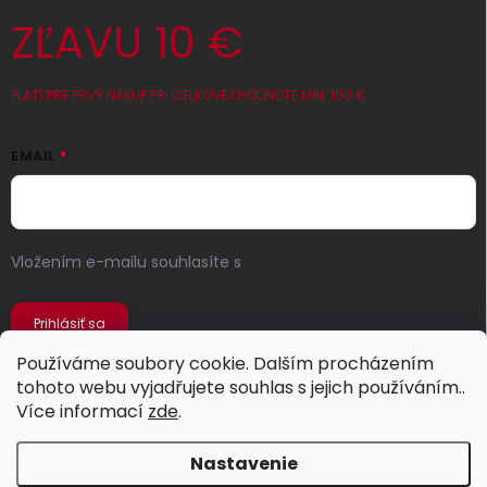
ZĽAVU 10 €
PLATÍ PRE PRVÝ NÁKUP PRI CELKOVEJ HODNOTE MIN. 100 €
EMAIL
Vložením e-mailu souhlasíte s
podmínkami ochrany
osobních údajů
Prihlásiť sa
Používáme soubory cookie. Dalším procházením
tohoto webu vyjadřujete souhlas s jejich používáním..
Více informací
zde
.
Nastavenie