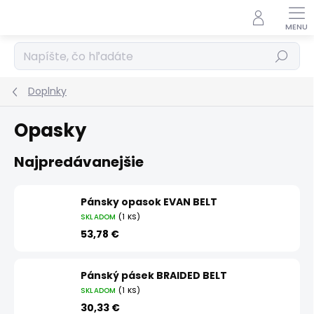
Prejsť
na
obsah
Hľadať
Doplnky
Opasky
Najpredávanejšie
Pánsky opasok EVAN BELT
SKLADOM
(1 KS)
53,78 €
Pánský pásek BRAIDED BELT
SKLADOM
(1 KS)
30,33 €