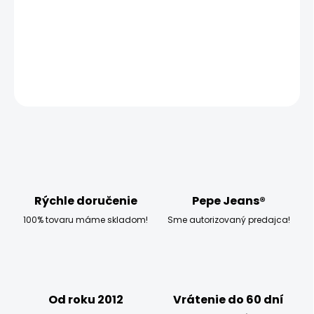
MOŽNOSTI DORUČENIA
−
+
Pridať do košíka
OPÝTAŤ SA
STRÁŽIŤ
Rýchle doručenie
Pepe Jeans®
100% tovaru máme skladom!
Sme autorizovaný predajca!
Od roku 2012
Vrátenie do 60 dní