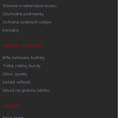
i
Vrátenie a reklamácia tovaru
e
Obchodné podmienky
Ochrana osobných údajov
Kontakty
TABUĽKY VEĽKOSTÍ
Rifle, nohavice, kraťasy
Tričká, mikiny, bundy
Obuv, opasky
Detské veľkosti
Návod na správnu údržbu
ZNAČKY
Pepe Jeans