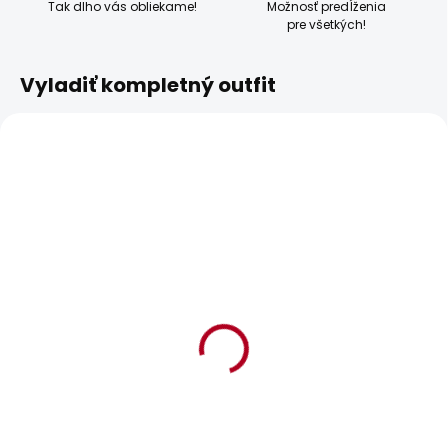
Tak dlho vás obliekame!
Možnosť predĺženia
pre všetkých!
Vyladiť kompletný outfit
BESTSELLER
SKLADOM
SKLADOM