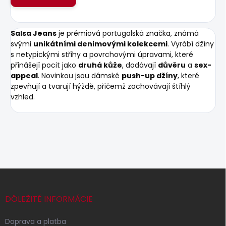
Salsa Jeans
je prémiová portugalská značka, známá
svými
unikátními denimovými kolekcemi
. Vyrábí džíny
s netypickými střihy a povrchovými úpravami, které
přinášejí pocit jako
druhá kůže
, dodávají
důvěru
a
sex-
appeal
. Novinkou jsou dámské
push-up džíny
, které
zpevňují a tvarují hýždě, přičemž zachovávají štíhlý
vzhled.
Z
á
p
DÔLEŽITÉ INFORMÁCIE
ä
t
Doprava a platba