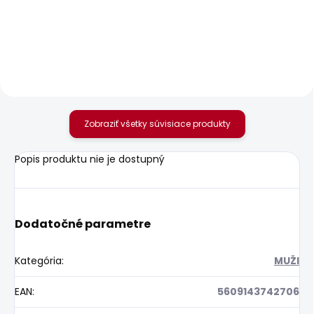
Pánské tričko
Pánské tričko GIO TEE
ORIGINAL BASIC 3N
25,22 €
18,19 €
Zobraziť všetky súvisiace produkty
Popis produktu nie je dostupný
Dodatočné parametre
Kategória
:
MUŽI
EAN
:
5609143742706