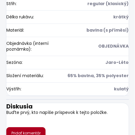
Střih
:
regular (klasický)
Délka rukávu
:
krátký
Materiál
:
bavlna (s příměsí)
Objednávka (interní
OBJEDNÁVKA
poznámka)
:
Sezóna
:
Jaro-Léto
Složení materiálu
:
65% bavlna, 35% polyester
Výstřih
:
kulatý
Diskusia
Buďte prvý, kto napíše príspevok k tejto položke.
Pridať komentár