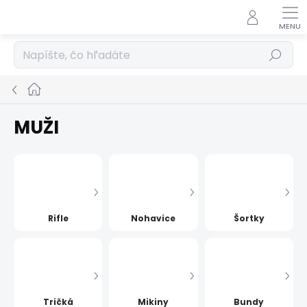
Prejsť
na
obsah
Hľadať
Domov
MUŽI
Rifle
Nohavice
Šortky
Tričká
Mikiny
Bundy