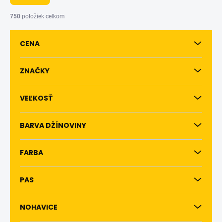
n
i
750
položiek celkom
e
p
CENA
r
o
d
ZNAČKY
u
k
VEĽKOSŤ
t
o
v
BARVA DŽÍNOVINY
FARBA
PAS
NOHAVICE