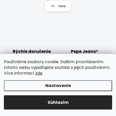
l
r
Hore
á
á
d
n
a
k
c
o
i
e
v
p
a
r
n
v
i
Rýchle doručenie
Pepe Jeans®
k
e
y
100% tovaru máme skladom!
Sme autorizovaný predajca!
v
Používáme soubory cookie. Dalším procházením
ý
tohoto webu vyjadřujete souhlas s jejich používáním..
p
Více informací
zde
.
i
s
Nastavenie
u
Od roku 2012
Vrátenie do 60 dní
Tak dlho vás obliekame!
Možnosť predĺženia
pre všetkých!
Súhlasím