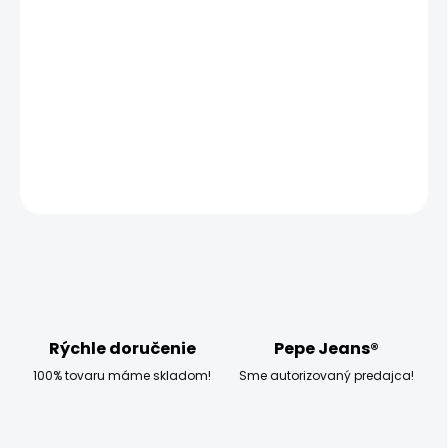
−
+
Pridať do košíka
Vyzkoušejte pánské tričko Pepe Jeans DAVE TEE, které má
klasický střih a krátký rukáv.
DETAILNÉ INFORMÁCIE
OPÝTAŤ SA
STRÁŽIŤ
Rýchle doručenie
Pepe Jeans®
100% tovaru máme skladom!
Sme autorizovaný predajca!