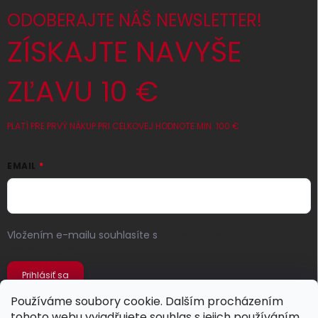
ODOBERAJTE NÁŠ NEWSLETTER!
ZÍSKAJTE NAVYŠE
ZĽAVU 10 €
PLATÍ PRE PRVÝ NÁKUP PRI CELKOVEJ HODNOTE MIN. 100 €
EMAIL
Vložením e-mailu souhlasíte s
podmínkami ochrany
osobních údajů
Prihlásiť sa
Používáme soubory cookie. Dalším procházením
tohoto webu vyjadřujete souhlas s jejich používáním..