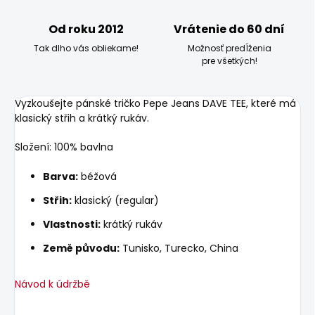
Od roku 2012
Vrátenie do 60 dní
Tak dlho vás obliekame!
Možnosť predĺženia
pre všetkých!
Vyzkoušejte pánské tričko Pepe Jeans DAVE TEE, které má
klasický střih a krátký rukáv.
Složení: 100% bavlna
Barva:
béžová
Střih:
klasický (regular)
Vlastnosti:
krátký rukáv
Země původu:
Tunisko, Turecko, China
Návod k údržbě