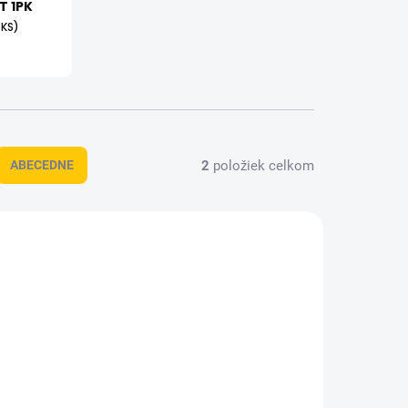
T 1PK
 KS)
2
položiek celkom
ABECEDNE