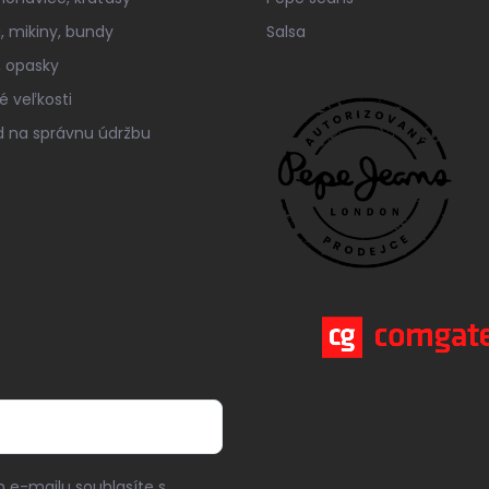
á, mikiny, bundy
Salsa
 opasky
é veľkosti
 na správnu údržbu
 e-mailu souhlasíte s