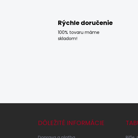
Rýchle doručenie
100% tovaru máme
skladom!
Z
á
p
DÔLEŽITÉ INFORMÁCIE
TAB
ä
t
Doprava a platba
Rifle,