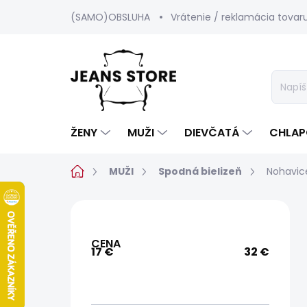
Prejsť
(SAMO)OBSLUHA
Vrátenie / reklamácia tovar
na
obsah
ŽENY
MUŽI
DIEVČATÁ
CHLAP
Domov
MUŽI
Spodná bielizeň
Nohavic
B
o
č
CENA
n
17
€
32
€
ý
p
a