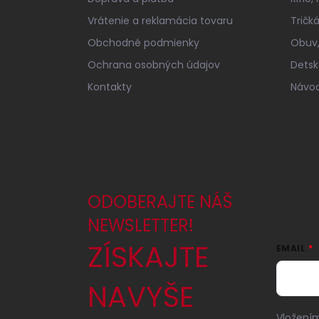
i
e
Vrátenie a reklamácia tovaru
Tričk
Obchodné podmienky
Obuv,
Ochrana osobných údajov
Detsk
Kontakty
Návod
ODOBERAJTE NÁŠ
NEWSLETTER!
ZÍSKAJTE
EMAIL
NAVYŠE
Vložením