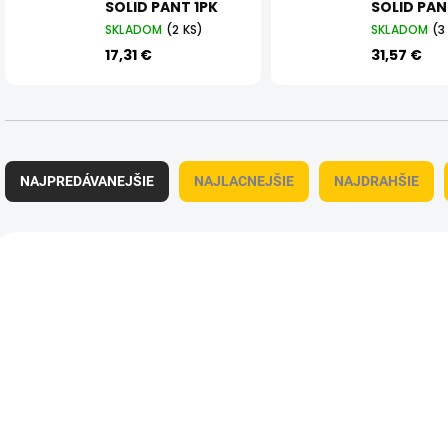
SOLID PANT 1PK
SOLID PAN
SKLADOM
(2 KS)
SKLADOM
(3
17,31 €
31,57 €
R
a
NAJPREDÁVANEJŠIE
NAJLACNEJŠIE
NAJDRAHŠIE
d
e
n
V
i
ý
e
p
p
i
r
s
o
p
d
r
u
o
k
d
t
u