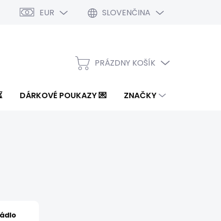
EUR
SLOVENČINA
PRÁZDNY KOŠÍK
NÁKUPNÝ
KOŠÍK
⏳
DÁRKOVÉ POUKAZY 💌
ZNAČKY
ádlo