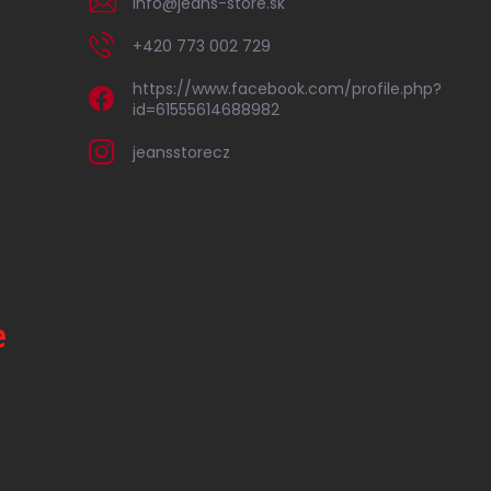
info
@
jeans-store.sk
+420 773 002 729
https://www.facebook.com/profile.php?
id=61555614688982
jeansstorecz