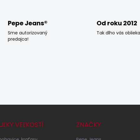
á
d
a
c
Pepe Jeans®
Od roku 2012
i
e
Sme autorizovaný
Tak dlho vás obliek
p
predajca!
r
v
k
y
v
ý
p
i
s
u
UĽKY VEĽKOSTÍ
ZNAČKY
 nohavice, kraťasy
Pepe Jeans