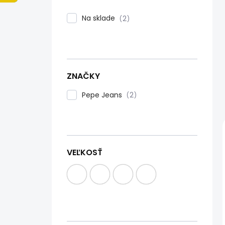
n
e
Na sklade
2
l
ZNAČKY
Pepe Jeans
2
VEĽKOSŤ