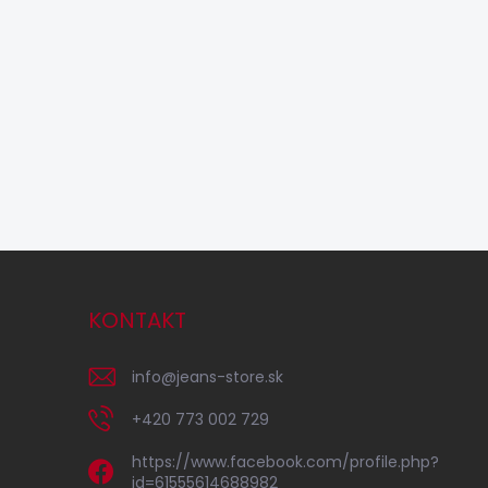
KONTAKT
info
@
jeans-store.sk
+420 773 002 729
https://www.facebook.com/profile.php?
id=61555614688982