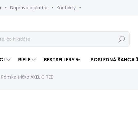
u
Doprava a platba
Kontakty
Hľadať
CI
RIFLE
BESTSELLERY ✨
POSLEDNÁ ŠANCA 
Pánske tričko AXEL C TEE
notenia
ZNAČKA:
PEPE JEANS
61,92 €
18,59
Jednotková
ZVOĽTE VARIANT
cena: