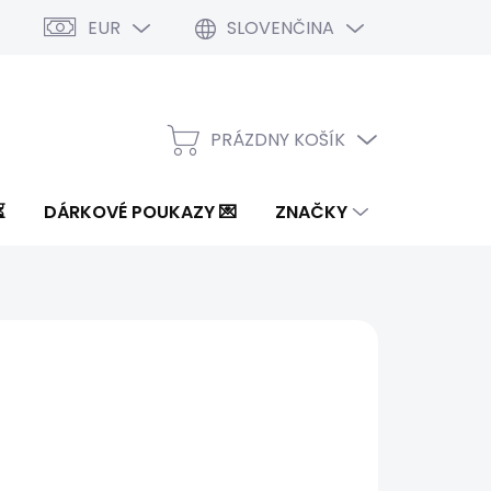
EUR
SLOVENČINA
PRÁZDNY KOŠÍK
NÁKUPNÝ
KOŠÍK
⏳
DÁRKOVÉ POUKAZY 💌
ZNAČKY
 €