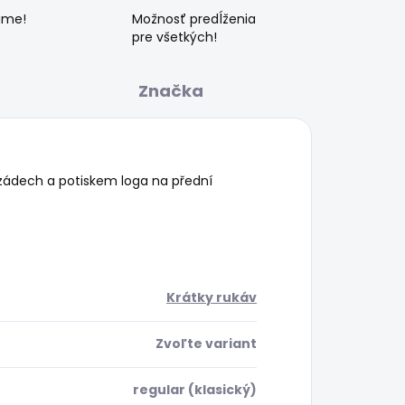
ame!
Možnosť predĺženia
pre všetkých!
Značka
 zádech a potiskem loga na přední
Krátky rukáv
Zvoľte variant
regular (klasický)