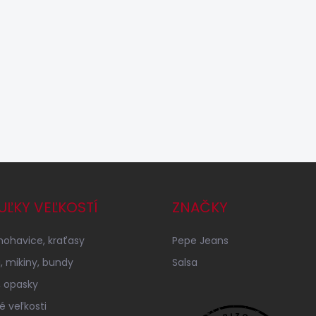
UĽKY VEĽKOSTÍ
ZNAČKY
 nohavice, kraťasy
Pepe Jeans
á, mikiny, bundy
Salsa
 opasky
é veľkosti