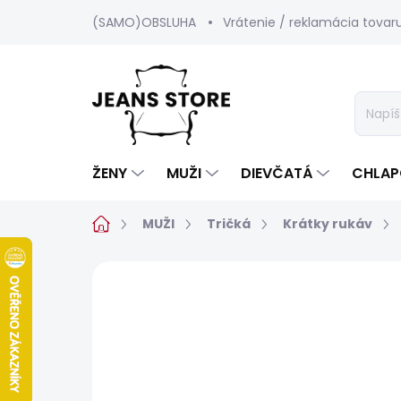
Prejsť
(SAMO)OBSLUHA
Vrátenie / reklamácia tovar
na
obsah
ŽENY
MUŽI
DIEVČATÁ
CHLAP
Domov
MUŽI
Tričká
Krátky rukáv
Neohodnotené
Podrobnosti hod
POSLEDNÍ ŠANCE
SALECODE:SRPEN:15:%