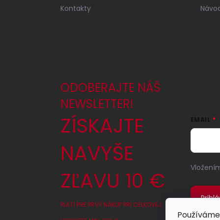
Kontakty
Návod
ODOBERAJTE NÁŠ
NEWSLETTER!
ZÍSKAJTE
EMAIL
NAVYŠE
Vložením
ZĽAVU 10 €
podmínk
Prihlá
PLATÍ PRE PRVÝ NÁKUP PRI CELKOVEJ
Používáme 