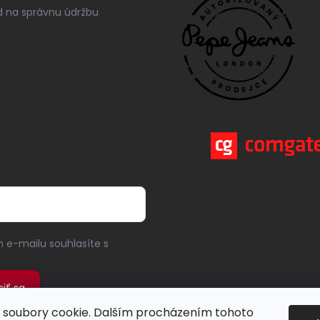
 na správnu údržbu
 e-mailu souhlasíte s
ami ochrany osobních údajů
siť sa
soubory cookie. Dalším procházením tohoto