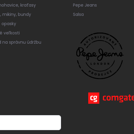
 nohavice, kraťasy
Pepe Jeans
á, mikiny, bundy
Salsa
 opasky
é veľkosti
 na správnu údržbu