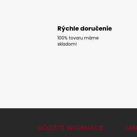
Rýchle doručenie
100% tovaru máme
skladom!
Z
á
p
DÔLEŽITÉ INFORMÁCIE
TAB
ä