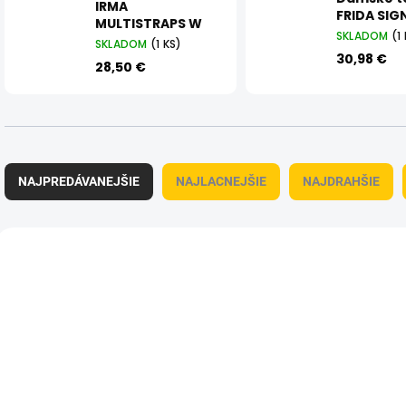
IRMA
FRIDA SIG
MULTISTRAPS W
SKLADOM
(1
SKLADOM
(1 KS)
30,98 €
28,50 €
R
a
NAJPREDÁVANEJŠIE
NAJLACNEJŠIE
NAJDRAHŠIE
d
e
n
V
i
ý
e
p
p
i
r
s
o
p
d
r
u
o
k
d