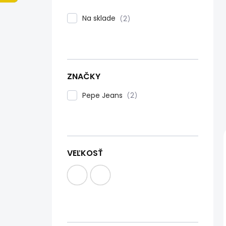
n
e
Na sklade
2
l
ZNAČKY
Pepe Jeans
2
VEĽKOSŤ