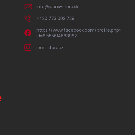
info
@
jeans-store.sk
+420 773 002 729
https://www.facebook.com/profile.php?
id=61555614688982
jeansstorecz