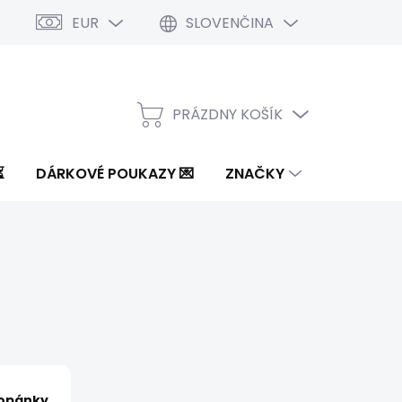
EUR
SLOVENČINA
PRÁZDNY KOŠÍK
NÁKUPNÝ
KOŠÍK
⏳
DÁRKOVÉ POUKAZY 💌
ZNAČKY
opánky