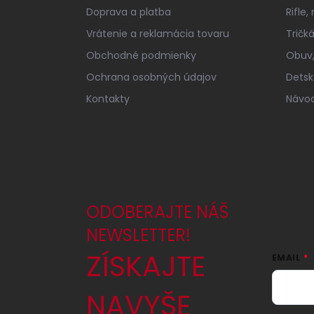
t
Doprava a platba
Rifle,
i
e
Vrátenie a reklamácia tovaru
Tričk
Obchodné podmienky
Obuv,
Ochrana osobných údajov
Detsk
Kontakty
Návod
ODOBERAJTE NÁŠ
NEWSLETTER!
ZÍSKAJTE
EMAIL
NAVYŠE