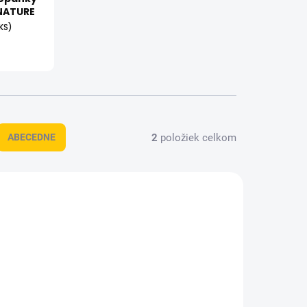
NATURE
 KS)
2
položiek celkom
ABECEDNE