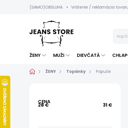
Prejsť
(SAMO)OBSLUHA
Vrátenie / reklamácia tovar
na
obsah
ŽENY
MUŽI
DIEVČATÁ
CHLAP
Domov
ŽENY
Topánky
Papuče
B
o
č
CENA
n
28
€
31
€
ý
p
a