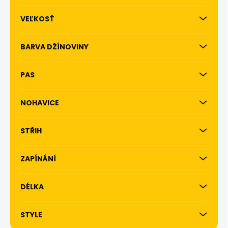
k
VEĽKOSŤ
t
o
v
BARVA DŽÍNOVINY
PAS
NOHAVICE
STŘIH
ZAPÍNÁNÍ
DÉLKA
STYLE