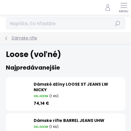
Prejsť
na
obsah
Hľadať
Dámske rifle
Loose (voľné)
Najpredávanejšie
Dámské džíny LOOSE ST JEANS LW
NICKY
SKLADOM
(1 KS)
74,14 €
Dámske rifle BARREL JEANS UHW
SKLADOM
(1 KS)