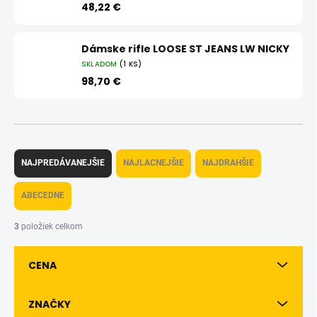
48,22 €
Dámske rifle LOOSE ST JEANS LW NICKY
SKLADOM
(1 KS)
98,70 €
R
a
NAJPREDÁVANEJŠIE
NAJLACNEJŠIE
NAJDRAHŠIE
d
e
ABECEDNE
n
i
3
položiek celkom
e
p
CENA
r
o
d
ZNAČKY
u