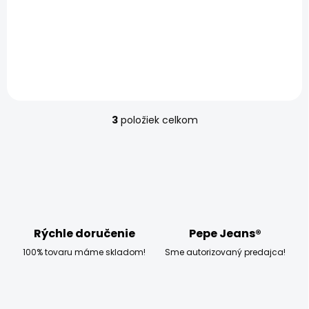
SKLADOM
Dámske rifle LOOSE
ST JEANS LW NICKY
98,70 €
3
položiek celkom
O
v
l
á
d
a
c
i
e
Rýchle doručenie
Pepe Jeans®
p
100% tovaru máme skladom!
Sme autorizovaný predajca!
r
v
k
y