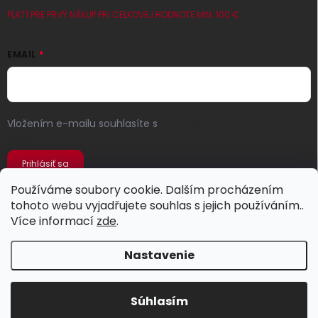
PLATÍ PRE PRVÝ NÁKUP PRI CELKOVEJ HODNOTE MIN. 100 €
EMAIL
Vložením e-mailu souhlasíte s
podmínkami ochrany
osobních údajů
Prihlásiť sa
Používáme soubory cookie. Dalším procházením
tohoto webu vyjadřujete souhlas s jejich používáním..
Více informací
zde
.
Nastavenie
Copyright 2026
Jeans Store
. Všetky práva vyhradené.
Súhlasím
Vytvoril Shoptet