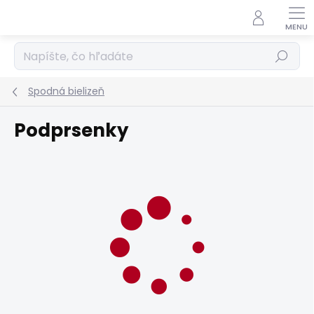
Prejsť
na
obsah
Hľadať
Spodná bielizeň
Podprsenky