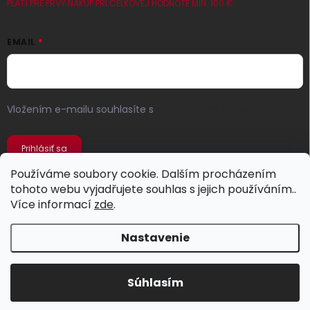
PLATÍ PRE PRVÝ NÁKUP PRI CELKOVEJ HODNOTE MIN. 100 €
EMAIL
Vložením e-mailu souhlasíte s
podmínkami ochrany
osobních údajů
Prihlásiť sa
Používáme soubory cookie. Dalším procházením
tohoto webu vyjadřujete souhlas s jejich používáním..
Více informací
zde
.
Nastavenie
Copyright 2026
Jeans Store
. Všetky práva vyhradené.
Súhlasím
Vytvoril Shoptet