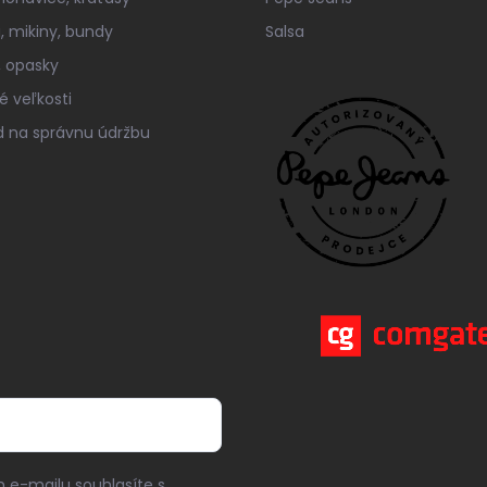
á, mikiny, bundy
Salsa
 opasky
é veľkosti
 na správnu údržbu
 e-mailu souhlasíte s