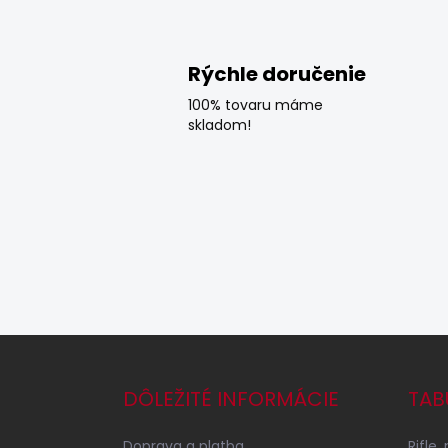
Rýchle doručenie
100% tovaru máme
skladom!
Z
á
p
DÔLEŽITÉ INFORMÁCIE
TAB
ä
t
Doprava a platba
Rifle,