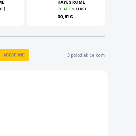
ME
HAYES ROME
 KS)
SKLADOM
(1 KS)
30,91 €
3
položiek celkom
ABECEDNE