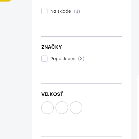
n
e
Na sklade
3
l
ZNAČKY
Pepe Jeans
3
VEĽKOSŤ