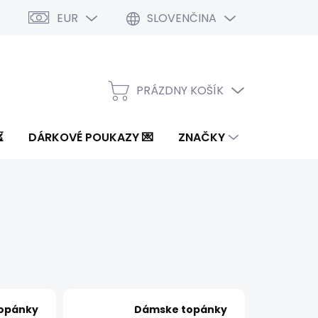
EUR
SLOVENČINA
PRÁZDNY KOŠÍK
NÁKUPNÝ
KOŠÍK
⏳
DÁRKOVÉ POUKAZY 💌
ZNAČKY
opánky
Dámske topánky