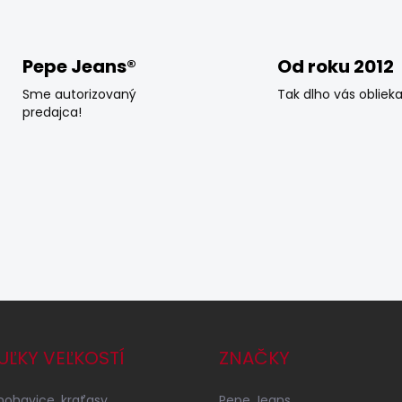
á
d
a
c
Pepe Jeans®
Od roku 2012
i
e
Sme autorizovaný
Tak dlho vás obliek
p
predajca!
r
v
k
y
v
ý
p
i
s
u
UĽKY VEĽKOSTÍ
ZNAČKY
 nohavice, kraťasy
Pepe Jeans