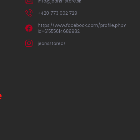
info
@
jeans-store.sk
+420 773 002 729
https://www.facebook.com/profile.php?
id=61555614688982
jeansstorecz