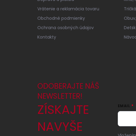
i
e
Vrátenie a reklamácia tovaru
Tričk
Obchodné podmienky
Obuv,
Ochrana osobných údajov
Detsk
Kontakty
Návod
ODOBERAJTE NÁŠ
NEWSLETTER!
ZÍSKAJTE
EMAIL
NAVYŠE
Vložením