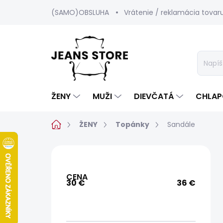
Prejsť
(SAMO)OBSLUHA
Vrátenie / reklamácia tovar
na
obsah
ŽENY
MUŽI
DIEVČATÁ
CHLAP
Domov
ŽENY
Topánky
Sandále
B
o
č
CENA
n
30
€
36
€
ý
p
a