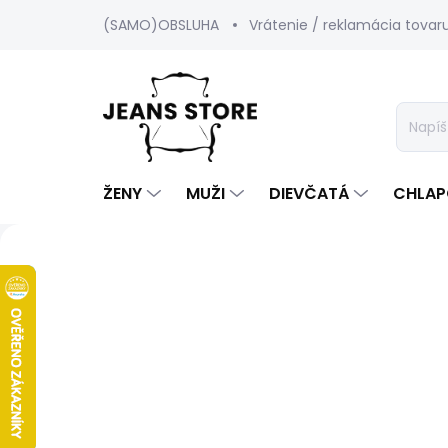
Prejsť
(SAMO)OBSLUHA
Vrátenie / reklamácia tovar
na
obsah
ŽENY
MUŽI
DIEVČATÁ
CHLAP
Predchádzajúce