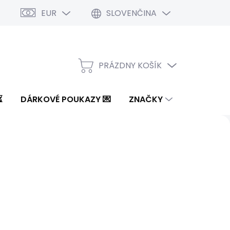
EUR
SLOVENČINA
PRÁZDNY KOŠÍK
NÁKUPNÝ
KOŠÍK
⏳
DÁRKOVÉ POUKAZY 💌
ZNAČKY
Nasledujúce