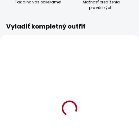
Tak dlho vás obliekame!
Možnosť predĺženia
pre všetkých!
Vyladiť kompletný outfit
BESTSELLER
SKLADOM
SKLADOM