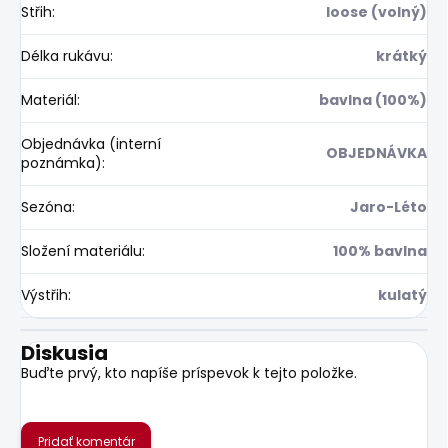
Střih
:
loose (volný)
Délka rukávu
:
krátký
Materiál
:
bavlna (100%)
Objednávka (interní
OBJEDNÁVKA
poznámka)
:
Sezóna
:
Jaro-Léto
Složení materiálu
:
100% bavlna
Výstřih
:
kulatý
Diskusia
Buďte prvý, kto napíše príspevok k tejto položke.
Pridať komentár