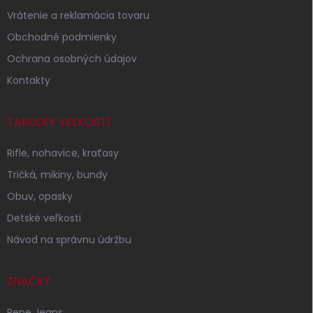
i
Vrátenie a reklamácia tovaru
e
Obchodné podmienky
Ochrana osobných údajov
Kontakty
TABUĽKY VEĽKOSTÍ
Rifle, nohavice, kraťasy
Tričká, mikiny, bundy
Obuv, opasky
Detské veľkosti
Návod na správnu údržbu
ZNAČKY
Pepe Jeans