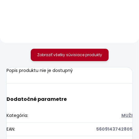
Pánské džíny
Pánská mikina GIO
FINSBURY
CREW
80,36 €
49,58 €
Zobraziť všetky súvisiace produkty
Popis produktu nie je dostupný
Dodatočné parametre
Kategória
:
MUŽI
EAN
:
5609143742805