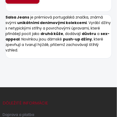
Salsa Jeans
je prémiová portugalská značka, známá
svými
unikátními denimovými kolekcemi
. Vyrábí džíny
s netypickými střihy a povrchovými úpravami, které
přinášejí pocit jako
druhá kůže
, dodávají
důvěru
a
sex-
appeal
. Novinkou jsou dámské
push-up džíny
, které
zpevňují a tvarují hýždě, přičemž zachovávají štíhlý
vzhled.
Z
á
p
DÔLEŽITÉ INFORMÁCIE
ä
t
Doprava a platba