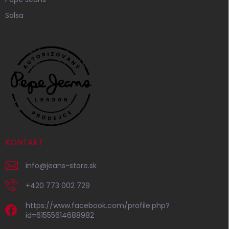
Salsa
KONTAKT
info
@
jeans-store.sk
+420 773 002 729
https://www.facebook.com/profile.php?
id=61555614688982