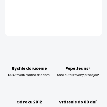
MOŽNOSTI DORUČENIA
−
+
Pridať do košíka
OPÝTAŤ SA
STRÁŽIŤ
Rýchle doručenie
Pepe Jeans®
100% tovaru máme skladom!
Sme autorizovaný predajca!
Od roku 2012
Vrátenie do 60 dní