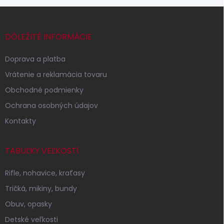
Z
á
p
DÔLEŽITÉ INFORMÁCIE
ä
t
Doprava a platba
i
Vrátenie a reklamácia tovaru
e
Obchodné podmienky
Ochrana osobných údajov
Kontakty
TABUĽKY VEĽKOSTÍ
Rifle, nohavice, kraťasy
Tričká, mikiny, bundy
Obuv, opasky
Detské veľkosti