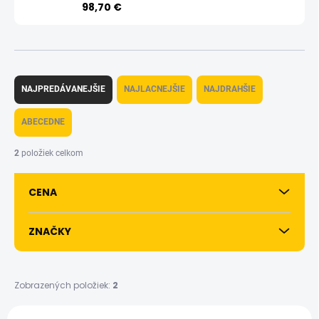
98,70 €
R
a
NAJPREDÁVANEJŠIE
NAJLACNEJŠIE
NAJDRAHŠIE
d
e
ABECEDNE
n
i
2
položiek celkom
e
p
CENA
r
o
d
ZNAČKY
u
k
t
Zobrazených položiek:
2
o
v
V