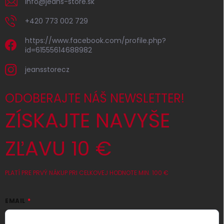
info
@
jeans-store.sk
+420 773 002 729
https://www.facebook.com/profile.php?
id=61555614688982
jeansstorecz
ODOBERAJTE NÁŠ NEWSLETTER!
ZÍSKAJTE NAVYŠE
ZĽAVU 10 €
PLATÍ PRE PRVÝ NÁKUP PRI CELKOVEJ HODNOTE MIN. 100 €
EMAIL