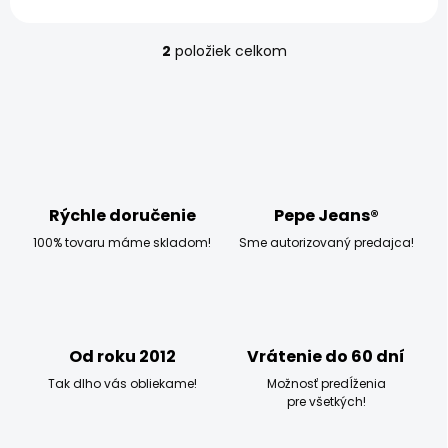
2
položiek celkom
O
v
l
á
d
a
c
i
e
Rýchle doručenie
Pepe Jeans®
p
100% tovaru máme skladom!
Sme autorizovaný predajca!
r
v
k
y
v
ý
Od roku 2012
Vrátenie do 60 dní
p
i
Tak dlho vás obliekame!
Možnosť predĺženia
s
pre všetkých!
u