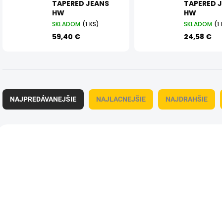
TAPERED JEANS
TAPERED 
HW
HW
SKLADOM
(1 KS)
SKLADOM
(1
59,40 €
24,58 €
R
a
NAJPREDÁVANEJŠIE
NAJLACNEJŠIE
NAJDRAHŠIE
d
e
n
V
i
ý
e
p
p
i
r
s
o
p
d
r
u
o
k
d