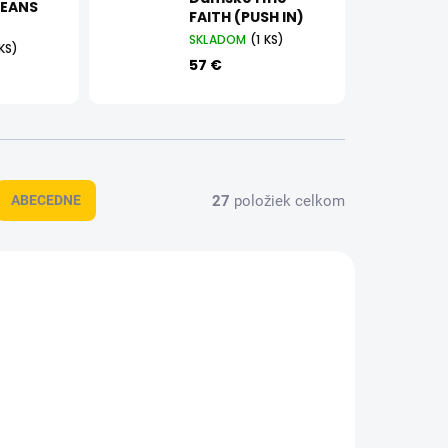
JEANS
FAITH (PUSH IN)
SKLADOM
(1 KS)
 KS)
57 €
27
položiek celkom
ABECEDNE