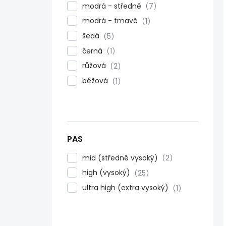
modrá - středně
7
modrá - tmavě
1
šedá
5
černá
1
růžová
2
béžová
1
PAS
mid (středně vysoký)
2
high (vysoký)
25
ultra high (extra vysoký)
1