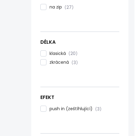
na zip
27
DÉLKA
klasická
20
zkrácená
3
EFEKT
push in (zeštíhlující)
3