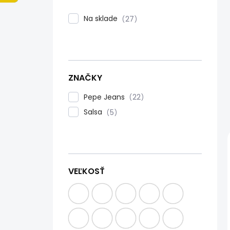
n
e
Na sklade
27
l
ZNAČKY
Pepe Jeans
22
Salsa
5
VEĽKOSŤ