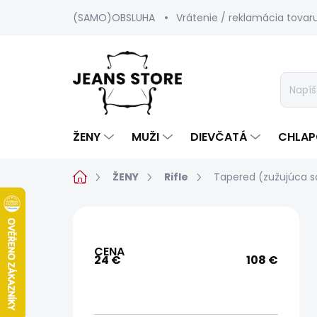
Prejsť
(SAMO)OBSLUHA
Vrátenie / reklamácia tovar
na
obsah
ŽENY
MUŽI
DIEVČATÁ
CHLAP
Domov
ŽENY
Rifle
Tapered (zužujúca s
B
o
č
CENA
n
24
€
108
€
ý
p
a