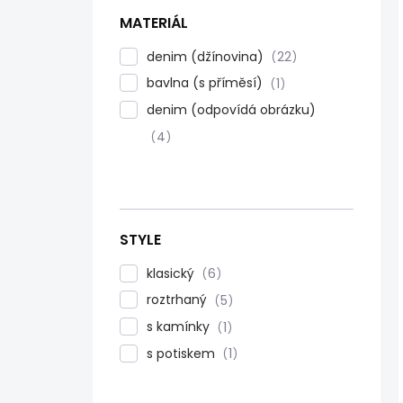
MATERIÁL
denim (džínovina)
22
bavlna (s příměsí)
1
denim (odpovídá obrázku)
4
STYLE
klasický
6
roztrhaný
5
s kamínky
1
s potiskem
1