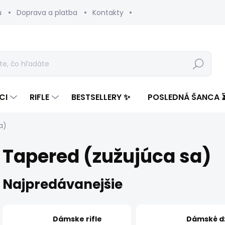
u
Doprava a platba
Kontakty
Hľadať
CI
RIFLE
BESTSELLERY ✨
POSLEDNÁ ŠANCA 
a)
Tapered (zužujúca sa)
Najpredávanejšie
Dámske rifle
Dámské d