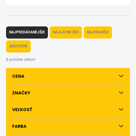
R
a
NAJPREDÁVANEJŠIE
NAJLACNEJŠIE
NAJDRAHŠIE
d
e
ABECEDNE
n
i
2
položiek celkom
e
p
CENA
r
o
d
ZNAČKY
u
k
VEĽKOSŤ
t
o
v
FARBA