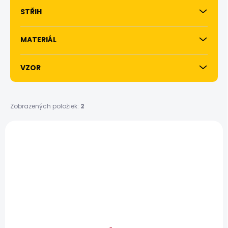
STŘIH
MATERIÁL
VZOR
Zobrazených položiek:
2
V
ý
p
i
s
p
r
o
d
u