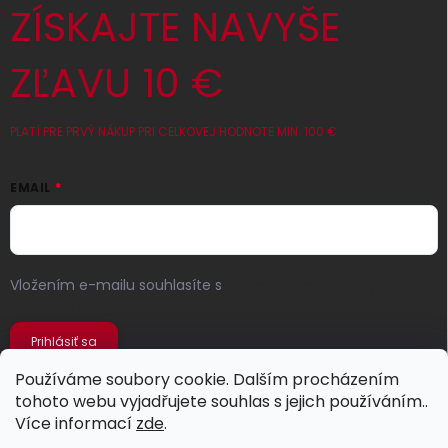
ZÍSKAJTE NAVYŠE
ZĽAVU 10 €
PLATÍ PRE PRVÝ NÁKUP PRI CELKOVEJ HODNOTE MIN. 100 €
EMAIL
Vložením e-mailu souhlasíte s
podmínkami ochrany
osobních údajů
Prihlásiť sa
Používáme soubory cookie. Dalším procházením
tohoto webu vyjadřujete souhlas s jejich používáním..
Více informací
zde
.