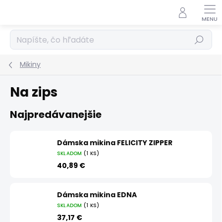
Prejsť
na
obsah
Hľadať
Mikiny
Na zips
Najpredávanejšie
Dámska mikina FELICITY ZIPPER
SKLADOM
(1 KS)
40,89 €
Dámska mikina EDNA
SKLADOM
(1 KS)
37,17 €