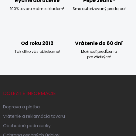
Rýchle doručenie
Pepe Jeans®
p
100% tovaru máme skladom!
Sme autorizovaný predajca!
r
v
k
y
v
ý
Od roku 2012
Vrátenie do 60 dní
p
i
Tak dlho vás obliekame!
Možnosť predĺženia
s
pre všetkých!
u
Z
á
p
DÔLEŽITÉ INFORMÁCIE
ä
t
Doprava a platba
i
Vrátenie a reklamácia tovaru
e
Obchodné podmienky
Ochrana osobných údajov