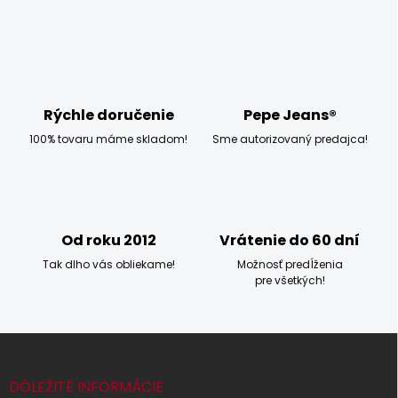
l
á
d
a
c
i
e
Rýchle doručenie
Pepe Jeans®
p
100% tovaru máme skladom!
Sme autorizovaný predajca!
r
v
k
y
v
ý
Od roku 2012
Vrátenie do 60 dní
p
i
Tak dlho vás obliekame!
Možnosť predĺženia
s
pre všetkých!
u
Z
á
p
DÔLEŽITÉ INFORMÁCIE