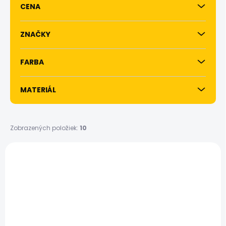
CENA
r
o
d
ZNAČKY
u
k
FARBA
t
o
v
MATERIÁL
Zobrazených položiek:
10
V
ý
p
i
s
p
r
o