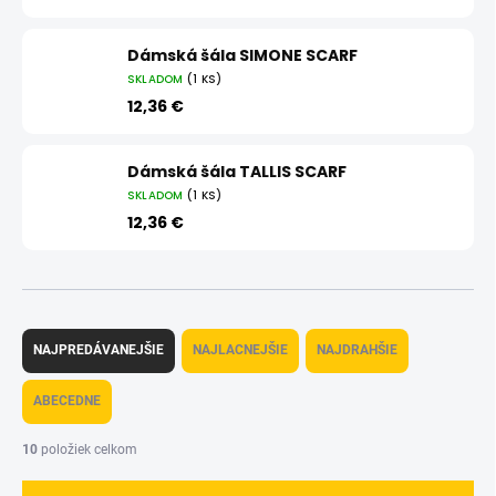
Dámská šála SIMONE SCARF
SKLADOM
(1 KS)
12,36 €
Dámská šála TALLIS SCARF
SKLADOM
(1 KS)
12,36 €
R
a
NAJPREDÁVANEJŠIE
NAJLACNEJŠIE
NAJDRAHŠIE
d
e
ABECEDNE
n
i
10
položiek celkom
e
p