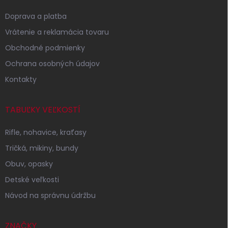
ä
t
Doprava a platba
i
Vrátenie a reklamácia tovaru
e
Obchodné podmienky
Ochrana osobných údajov
Kontakty
TABUĽKY VEĽKOSTÍ
Rifle, nohavice, kraťasy
Tričká, mikiny, bundy
Obuv, opasky
Detské veľkosti
Návod na správnu údržbu
ZNAČKY