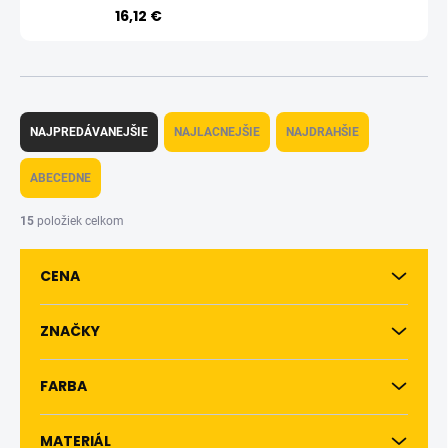
16,12 €
R
a
NAJPREDÁVANEJŠIE
NAJLACNEJŠIE
NAJDRAHŠIE
d
e
ABECEDNE
n
i
15
položiek celkom
e
p
CENA
r
o
d
ZNAČKY
u
k
FARBA
t
o
v
MATERIÁL