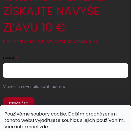
ZÍSKAJTE NAVYŠE
ZĽAVU 10 €
PLATÍ PRE PRVÝ NÁKUP PRI CELKOVEJ HODNOTE MIN. 100 €
EMAIL
Vložením e-mailu souhlasíte s
podmínkami ochrany
osobních údajů
Prihlásiť sa
Používáme soubory cookie. Dalším procházením
tohoto webu vyjadřujete souhlas s jejich používáním..
Více informací
zde
.