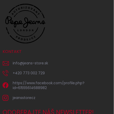
KONTAKT
info
@
jeans-store.sk
+420 773 002 729
https://www.facebook.com/profile.php?
id=61555614688982
jeansstorecz
ODOBERAJTE NÁŠ NEWSLETTER!