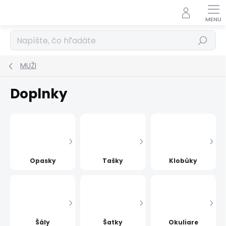
Prejsť
na
obsah
Hľadať
MUŽI
Doplnky
Opasky
Tašky
Klobúky
Šály
Šatky
Okuliare