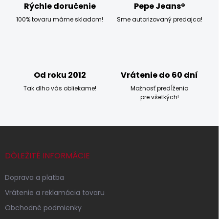
e
Rýchle doručenie
Pepe Jeans®
p
100% tovaru máme skladom!
Sme autorizovaný predajca!
r
v
k
y
v
ý
Od roku 2012
Vrátenie do 60 dní
p
i
Tak dlho vás obliekame!
Možnosť predĺženia
s
pre všetkých!
u
Z
á
p
DÔLEŽITÉ INFORMÁCIE
ä
t
Doprava a platba
i
Vrátenie a reklamácia tovaru
e
Obchodné podmienky