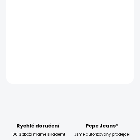
MOŽNOSTI
DORUČENÍ
−
+
Přidat do košíku
Vyzkoušejte pánské tričko Pepe Jeans SINGLE CLIFORD,
které má klasický střih a krátký rukáv.
DETAILNÍ INFORMACE
ZEPTAT SE
HLÍDAT
Rychlé doručení
Pepe Jeans®
100 % zboží máme skladem!
Jsme autorizovaný prodejce!