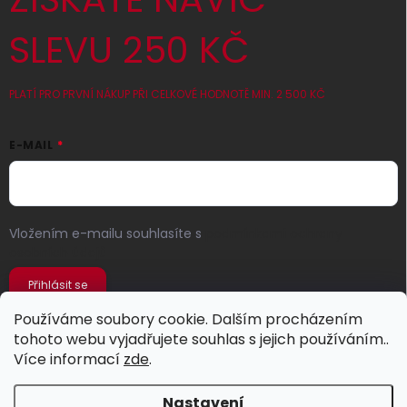
SLEVU 250 KČ
PLATÍ PRO PRVNÍ NÁKUP PŘI CELKOVÉ HODNOTĚ MIN. 2 500 KČ
E-MAIL
Vložením e-mailu souhlasíte s
podmínkami ochrany
osobních údajů
Přihlásit se
Používáme soubory cookie. Dalším procházením
tohoto webu vyjadřujete souhlas s jejich používáním..
Více informací
zde
.
Nastavení