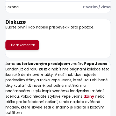
Sezóna
:
Podzim / Zima
Diskuze
Buďte první, kdo napíše příspěvek k této položce.
Přidat komentář
Jsme
autorizovaným prodejcem
značky
Pepe Jeans
London již od roku
2012
a nabízíme originální kolekce této
ikonické denimové značky. V naší nabídce najdete
především džíny a trička Pepe Jeans, které jsou oblíbené
díky kvalitní džínovině, pohodlným střihům a
nadčasovému stylu inspirovanému londýnskou módní
scénou. Pokud hledáte stylové Pepe Jeans
džíny
nebo
trička pro každodenní nošení, u nás najdete ověřené
modely, které skvěle sedí a snadno je sladíte s každým
outfitem.