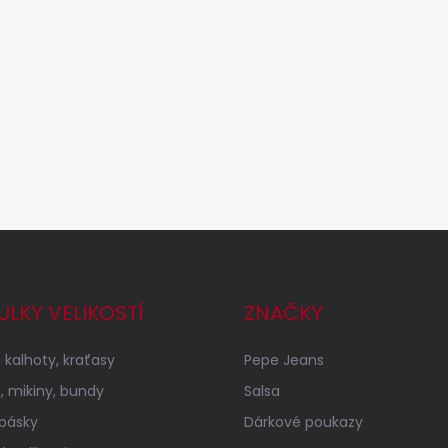
ULKY VELIKOSTÍ
ZNAČKY
 kalhoty, kraťasy
Pepe Jeans
a, mikiny, bundy
Salsa
 pásky
Dárkové poukazy