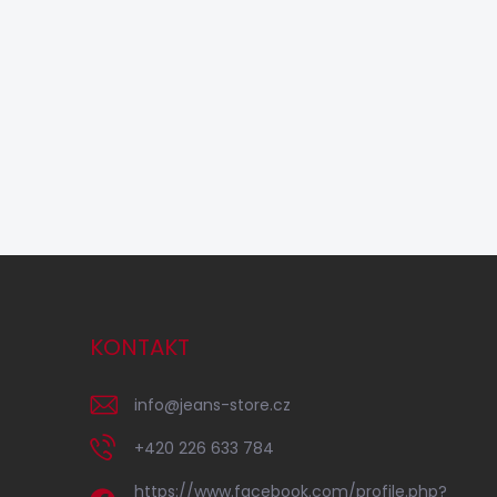
KONTAKT
info
@
jeans-store.cz
+420 226 633 784
https://www.facebook.com/profile.php?