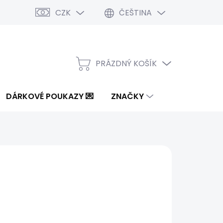
CZK
ČEŠTINA
PRÁZDNÝ KOŠÍK
NÁKUPNÍ
KOŠÍK
DÁRKOVÉ POUKAZY 💌
ZNAČKY
Kč