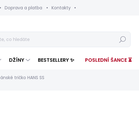
Doprava a platba
Kontakty
Hledat
DŽÍNY
BESTSELLERY ✨
POSLEDNÍ ŠANCE ⏳
Pánské tričko HANS SS
nocení
ZNAČKA:
PEPE JEANS
2 199 Kč
660 
Měrná
SKLADEM
(1 KS)
cena: