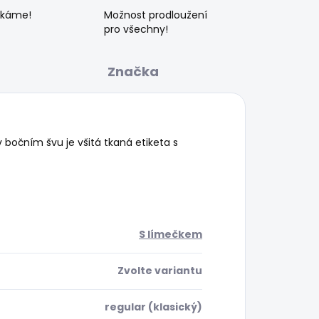
ékáme!
Možnost prodloužení
pro všechny!
Značka
 bočním švu je všitá tkaná etiketa s
S límečkem
Zvolte variantu
regular (klasický)