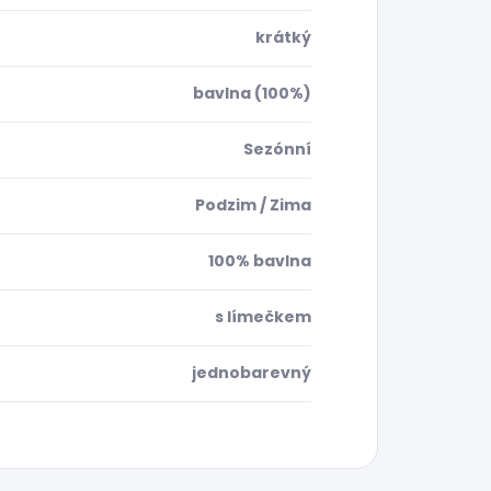
krátký
bavlna (100%)
Sezónní
Podzim / Zima
100% bavlna
s límečkem
jednobarevný