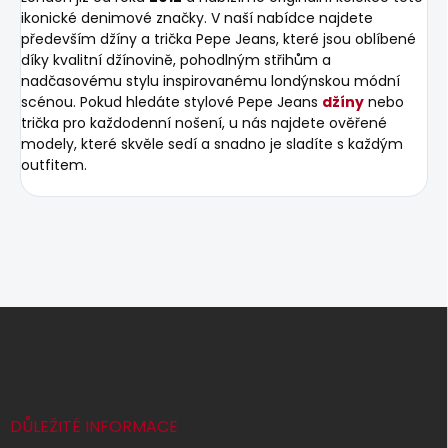
ikonické denimové značky. V naší nabídce najdete
především džíny a trička Pepe Jeans, které jsou oblíbené
díky kvalitní džínovině, pohodlným střihům a
nadčasovému stylu inspirovanému londýnskou módní
scénou. Pokud hledáte stylové Pepe Jeans
džíny
nebo
trička pro každodenní nošení, u nás najdete ověřené
modely, které skvěle sedí a snadno je sladíte s každým
outfitem.
Z
á
p
a
t
í
DŮLEŽITÉ INFORMACE