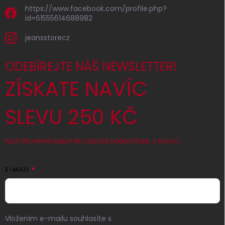
https://www.facebook.com/profile.php?
id=61555614688982
jeansstorecz
ODEBÍREJTE NÁŠ NEWSLETTER!
ZÍSKATE NAVÍC
SLEVU 250 KČ
PLATÍ PRO PRVNÍ NÁKUP PŘI CELKOVÉ HODNOTĚ MIN. 2 500 KČ
E-MAIL
Vložením e-mailu souhlasíte s
podmínkami ochrany