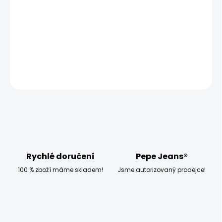
−
+
Přidat do košíku
DETAILNÍ INFORMACE
ZEPTAT SE
HLÍDAT
Rychlé doručení
Pepe Jeans®
100 % zboží máme skladem!
Jsme autorizovaný prodejce!