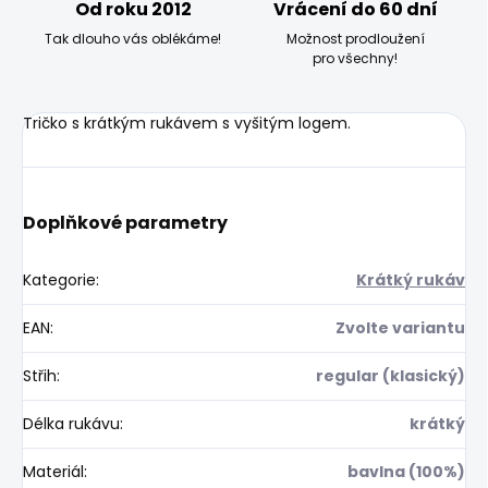
Od roku 2012
Vrácení do 60 dní
Tak dlouho vás oblékáme!
Možnost prodloužení
pro všechny!
Tričko s krátkým rukávem s vyšitým logem.
Doplňkové parametry
Kategorie
:
Krátký rukáv
EAN
:
Zvolte variantu
Střih
:
regular (klasický)
Délka rukávu
:
krátký
Materiál
:
bavlna (100%)