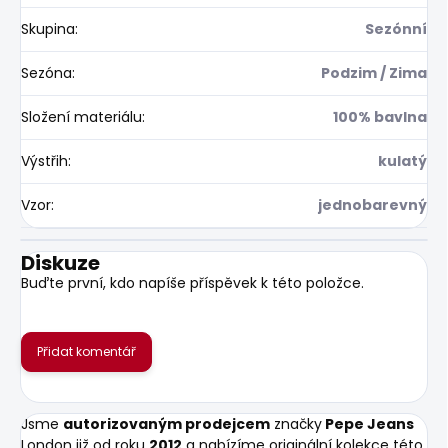
Skupina
:
Sezónní
Sezóna
:
Podzim / Zima
Složení materiálu
:
100% bavlna
Výstřih
:
kulatý
Vzor
:
jednobarevný
Diskuze
Buďte první, kdo napíše příspěvek k této položce.
Přidat komentář
Jsme
autorizovaným prodejcem
značky
Pepe Jeans
London již od roku
2012
a nabízíme originální kolekce této