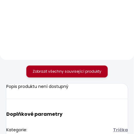
SKLADEM
SKLADEM
Pánské džíny SLIM
Pánské džíny
GYMDIGO JEANS
TAPERED JEANS
TRACK
STANLEY
1 885 Kč
1 950 Kč
Zobrazit všechny související produkty
Popis produktu není dostupný
Doplňkové parametry
Kategorie
:
Trička