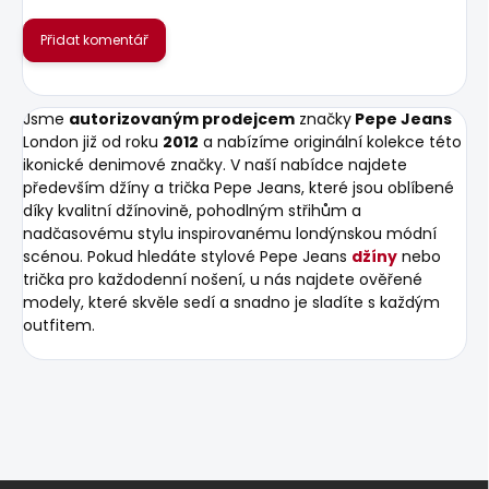
Přidat komentář
Jsme
autorizovaným prodejcem
značky
Pepe Jeans
London již od roku
2012
a nabízíme originální kolekce této
ikonické denimové značky. V naší nabídce najdete
především džíny a trička Pepe Jeans, které jsou oblíbené
díky kvalitní džínovině, pohodlným střihům a
nadčasovému stylu inspirovanému londýnskou módní
scénou. Pokud hledáte stylové Pepe Jeans
džíny
nebo
trička pro každodenní nošení, u nás najdete ověřené
modely, které skvěle sedí a snadno je sladíte s každým
outfitem.