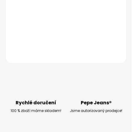
MOŽNOSTI
DORUČENÍ
−
+
Přidat do košíku
Model měří 186 cm, váží 80 kg a má na sobě velikost M
ZEPTAT SE
HLÍDAT
Rychlé doručení
Pepe Jeans®
100 % zboží máme skladem!
Jsme autorizovaný prodejce!