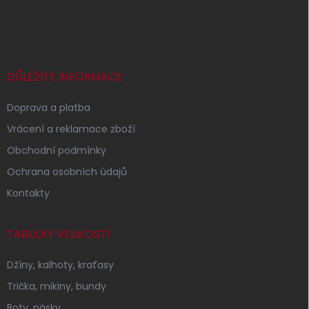
Z
á
p
a
t
í
DŮLEŽITÉ INFORMACE
Doprava a platba
Vrácení a reklamace zboží
Obchodní podmínky
Ochrana osobních údajů
Kontakty
TABULKY VELIKOSTÍ
Džíny, kalhoty, kraťasy
Trička, mikiny, bundy
Boty, pásky