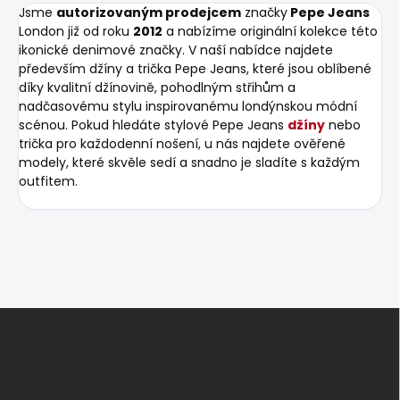
Jsme
autorizovaným prodejcem
značky
Pepe Jeans
London již od roku
2012
a nabízíme originální kolekce této
ikonické denimové značky. V naší nabídce najdete
především džíny a trička Pepe Jeans, které jsou oblíbené
díky kvalitní džínovině, pohodlným střihům a
nadčasovému stylu inspirovanému londýnskou módní
scénou. Pokud hledáte stylové Pepe Jeans
džíny
nebo
trička pro každodenní nošení, u nás najdete ověřené
modely, které skvěle sedí a snadno je sladíte s každým
outfitem.
Z
á
p
a
t