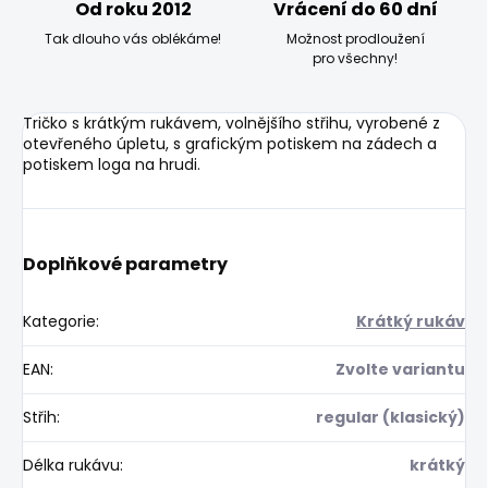
Od roku 2012
Vrácení do 60 dní
Tak dlouho vás oblékáme!
Možnost prodloužení
pro všechny!
Tričko s krátkým rukávem, volnějšího střihu, vyrobené z
otevřeného úpletu, s grafickým potiskem na zádech a
potiskem loga na hrudi.
Doplňkové parametry
Kategorie
:
Krátký rukáv
EAN
:
Zvolte variantu
Střih
:
regular (klasický)
Délka rukávu
:
krátký