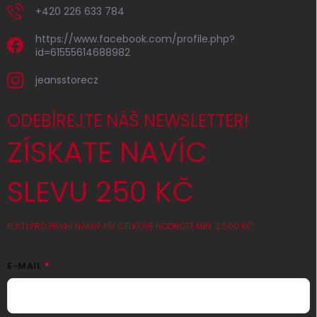
+420 226 633 784
https://www.facebook.com/profile.php?
id=61555614688982
jeansstorecz
ODEBÍREJTE NÁŠ NEWSLETTER!
ZÍSKATE NAVÍC
SLEVU 250 KČ
PLATÍ PRO PRVNÍ NÁKUP PŘI CELKOVÉ HODNOTĚ MIN. 2 500 KČ
E-MAIL