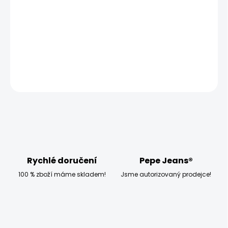
−
+
Přidat do košíku
DETAILNÍ INFORMACE
ZEPTAT SE
HLÍDAT
Rychlé doručení
Pepe Jeans®
100 % zboží máme skladem!
Jsme autorizovaný prodejce!