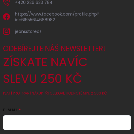
+420 226 633 784
https://www.facebook.com/profile.php?
id=61555614688982
jeansstorecz
ODEBÍREJTE NÁŠ NEWSLETTER!
ZÍSKATE NAVÍC
SLEVU 250 KČ
PLATÍ PRO PRVNÍ NÁKUP PŘI CELKOVÉ HODNOTĚ MIN. 2 500 KČ
E-MAIL