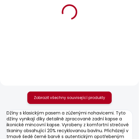
BESTSELLER
SKLADEM
SKLADEM
Pánské kraťasy
Pánské džíny SLIM
REGULAR CHINO
GYMDIGO JEANS
SHORT
TRACK
1 168 Kč
1 885 Kč
Zobrazit všechny související produkty
Džíny s klasickým pasem a zúženými nohavicemi. Tyto
džíny vynikají díky detailně zpracované zadní kapse a
ikonické mincovní kapse. Vyrobeny z komfortní strečové
tkaniny obsahující 20% recyklovanou bavlnu. Přicházejí v
tmavě šedé černé barvě s autentickým opotřebeným