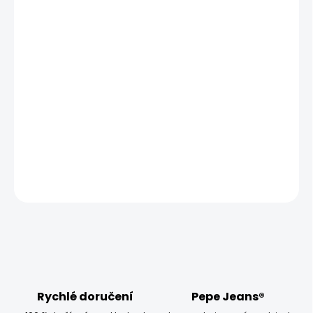
MŮŽEME DORUČIT UŽ:
ZVOLTE VARIANTU
MOŽNOSTI DORUČENÍ
−
+
Přidat do košíku
Model měří 186 cm, váží 80 kg a má na sobě velikost W32
L34
DETAILNÍ INFORMACE
ZEPTAT SE
HLÍDAT
Rychlé doručení
Pepe Jeans®