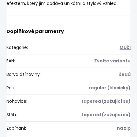
efektem, který jim dodává unikátní a stylový vzhled.
Doplňkové parametry
Kategorie
:
MUŽI
EAN
:
Zvolte variantu
Barva džínoviny
:
šedá
Pas
:
regular (klasický)
Nohavice
:
tapered (zužující se)
Střih
:
tapered (zužující se)
Zapínání
:
na zip