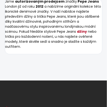
Jsme
autorizovaným prodejcem
značky
Pepe Jeans
London již od roku
2012
a nabízíme originální kolekce této
ikonické denimové značky. V naší nabídce najdete
především džíny a trička Pepe Jeans, které jsou oblíbené
díky kvalitní džínovině, pohodlným střihům a
nadčasovému stylu inspirovanému londýnskou módní
scénou. Pokud hledáte stylové Pepe Jeans
džíny
nebo
trička pro každodenní nošení, u nás najdete ověřené
modely, které skvěle sedí a snadno je sladíte s každým
outfitem.
Z
á
p
a
t