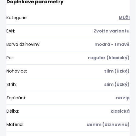
Doplňkové parametry
Kategorie
:
MUŽI
EAN
:
Zvolte variantu
Barva džínoviny
:
modrá - tmavě
Pas
:
regular (klasický)
Nohavice
:
slim (úzké)
Střih
:
slim (úzký)
Zapínání
:
na zip
Délka
:
klasická
Materiál
:
denim (džínovina)