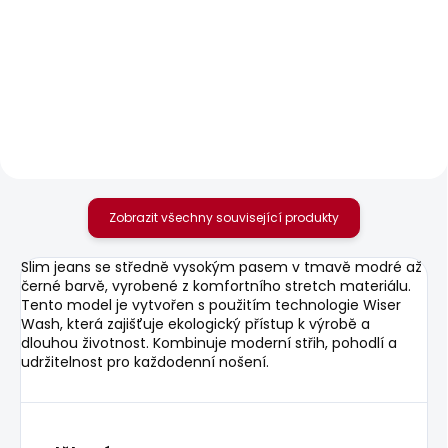
SKLADEM
SKLADEM
Pánské tričko
Pánská mikina GEO
SEASONAL LOGO
CREW SMALL LOGO
FANTASY 3
856 Kč
506 Kč
Zobrazit všechny související produkty
Slim jeans se středně vysokým pasem v tmavě modré až
černé barvě, vyrobené z komfortního stretch materiálu.
Tento model je vytvořen s použitím technologie Wiser
Wash, která zajišťuje ekologický přístup k výrobě a
dlouhou životnost. Kombinuje moderní střih, pohodlí a
udržitelnost pro každodenní nošení.