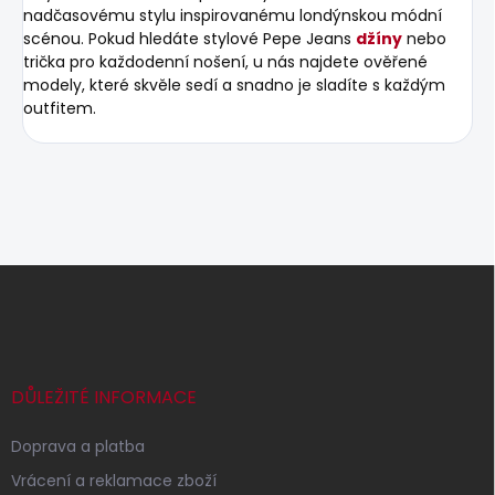
nadčasovému stylu inspirovanému londýnskou módní
scénou. Pokud hledáte stylové Pepe Jeans
džíny
nebo
trička pro každodenní nošení, u nás najdete ověřené
modely, které skvěle sedí a snadno je sladíte s každým
outfitem.
Z
á
p
a
t
í
DŮLEŽITÉ INFORMACE
Doprava a platba
Vrácení a reklamace zboží