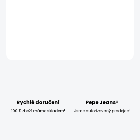
−
+
Přidat do košíku
Model měří 186 cm a má na sobě velikost W33 L32
DETAILNÍ INFORMACE
ZEPTAT SE
HLÍDAT
Rychlé doručení
Pepe Jeans®
100 % zboží máme skladem!
Jsme autorizovaný prodejce!