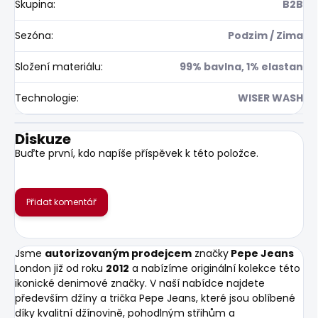
Skupina
:
B2B
Sezóna
:
Podzim / Zima
Složení materiálu
:
99% bavlna, 1% elastan
Technologie
:
WISER WASH
Diskuze
Buďte první, kdo napíše příspěvek k této položce.
Přidat komentář
Jsme
autorizovaným prodejcem
značky
Pepe Jeans
London již od roku
2012
a nabízíme originální kolekce této
ikonické denimové značky. V naší nabídce najdete
především džíny a trička Pepe Jeans, které jsou oblíbené
díky kvalitní džínovině, pohodlným střihům a