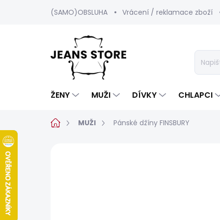
Přejít
(SAMO)OBSLUHA
Vrácení / reklamace zboží
na
obsah
ŽENY
MUŽI
DÍVKY
CHLAPCI
Domů
MUŽI
Pánské džíny FINSBURY
3 hodnocení
Podrobnosti hodnoc
BESTSELLER
SALECODE:SRPEN:15:%