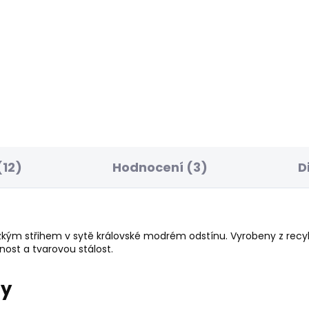
BESTSELLER
SKLADEM
S
ská mikina GREGORY
Pánské džíny SKINNY
JEANS FINSBURY
3 Kč
1 209 Kč
12)
Hodnocení (3)
D
zkým střihem v sytě královské modrém odstínu. Vyrobeny z recyk
žnost a tvarovou stálost.
ry