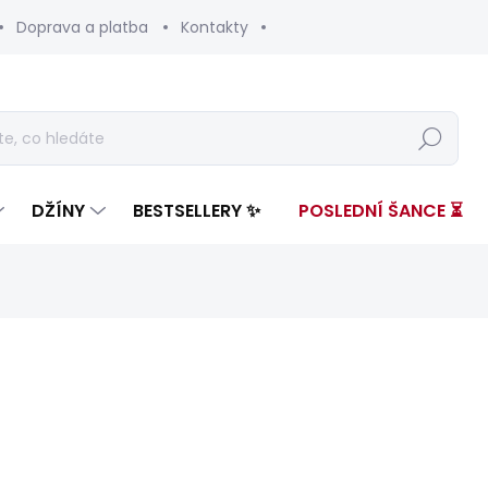
Doprava a platba
Kontakty
Hledat
DŽÍNY
BESTSELLERY ✨
POSLEDNÍ ŠANCE ⏳
ení
ZNAČKA:
PEPE JEANS
3 999 Kč
1 27
Měrná
ZVOLTE VARIANTU
cena: