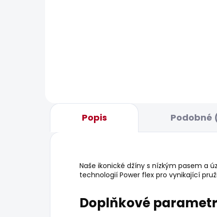
SKLADEM
Pánská bunda REGULAR
Pán
JACKET
1 20
1 291 Kč
Popis
Podobné (
Naše ikonické džíny s nízkým pasem a ú
technologií Power flex pro vynikající pru
Doplňkové paramet