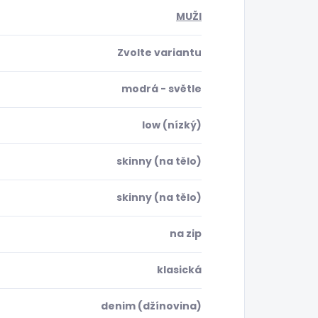
MUŽI
Zvolte variantu
modrá - světle
low (nízký)
skinny (na tělo)
skinny (na tělo)
na zip
klasická
denim (džínovina)