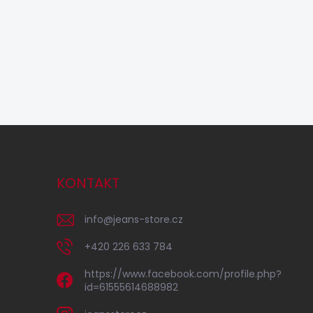
KONTAKT
info
@
jeans-store.cz
+420 226 633 784
https://www.facebook.com/profile.php?
id=61555614688982