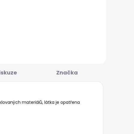
KLADEM
SKLADEM
Pánské kraťasy REGULAR
CHINO SHORT
1 168 Kč
iskuze
Značka
lovaných materiálů, látka je opatřena