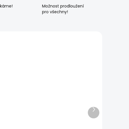
ékáme!
Možnost prodloužení
pro všechny!
Další
produkt