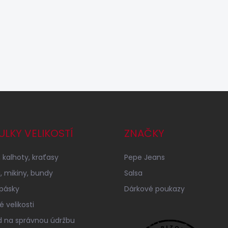
ULKY VELIKOSTÍ
ZNAČKY
 kalhoty, kraťasy
Pepe Jeans
a, mikiny, bundy
Salsa
 pásky
Dárkové poukazy
 velikosti
 na správnou údržbu