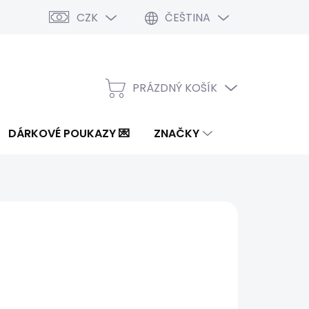
CZK
ČEŠTINA
PRÁZDNÝ KOŠÍK
NÁKUPNÍ
KOŠÍK
DÁRKOVÉ POUKAZY 💌
ZNAČKY
7 Kč