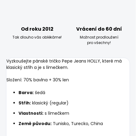
Od roku 2012
Vrácení do 60 dní
Tak dlouho vás oblékáme!
Možnost prodloužení
pro všechny!
Vyzkoušejte pánské tričko Pepe Jeans HOLLY, které má
klasický střih a je s límečkem.
Složení: 70% bavlna + 30% len
Barva:
šedá
Střih:
klasický (regular)
Vlastnosti:
s límečkem
Země původu:
Tunisko, Turecko, China