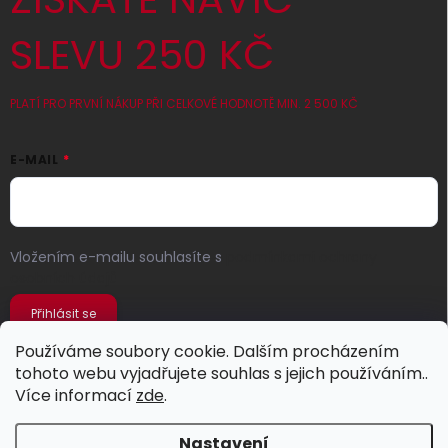
SLEVU 250 KČ
PLATÍ PRO PRVNÍ NÁKUP PŘI CELKOVÉ HODNOTĚ MIN. 2 500 KČ
E-MAIL
Vložením e-mailu souhlasíte s
podmínkami ochrany
osobních údajů
Přihlásit se
Používáme soubory cookie. Dalším procházením
tohoto webu vyjadřujete souhlas s jejich používáním..
Více informací
zde
.
Nastavení