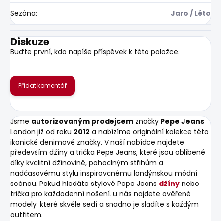
Sezóna
:
Jaro / Léto
Diskuze
Buďte první, kdo napíše příspěvek k této položce.
Přidat komentář
Jsme
autorizovaným prodejcem
značky
Pepe Jeans
London již od roku
2012
a nabízíme originální kolekce této
ikonické denimové značky. V naší nabídce najdete
především džíny a trička Pepe Jeans, které jsou oblíbené
díky kvalitní džínovině, pohodlným střihům a
nadčasovému stylu inspirovanému londýnskou módní
scénou. Pokud hledáte stylové Pepe Jeans
džíny
nebo
trička pro každodenní nošení, u nás najdete ověřené
modely, které skvěle sedí a snadno je sladíte s každým
outfitem.