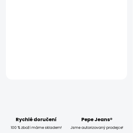
MOŽNOSTI
DORUČENÍ
−
+
Přidat do košíku
Vyzkoušejte pánské tričko Pepe Jeans HOLLY, které má
klasický střih a je s límečkem.
DETAILNÍ INFORMACE
ZEPTAT SE
HLÍDAT
Rychlé doručení
Pepe Jeans®
100 % zboží máme skladem!
Jsme autorizovaný prodejce!