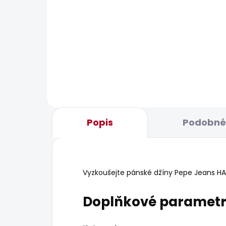
BESTSELLER
BESTS
SKLADEM
Pánské tričko GIO TEE
Pán
610 Kč
631
Popis
Podobné 
Vyzkoušejte pánské džíny Pepe Jeans HATC
Doplňkové paramet