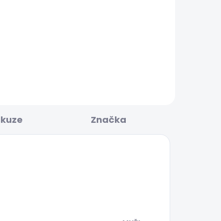
KLADEM
SKLADEM
GHT
Pánské kraťasy REGULAR
CHINO SHORT
1 168 Kč
skuze
Značka