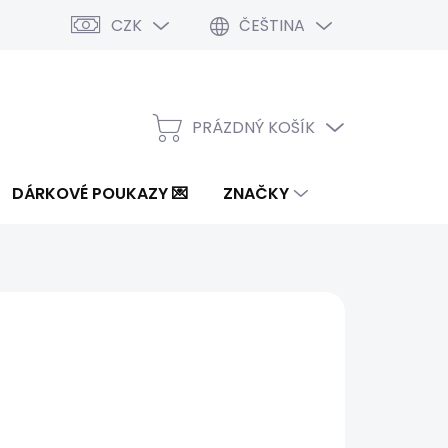
CZK
ČEŠTINA
PRÁZDNÝ KOŠÍK
NÁKUPNÍ
KOŠÍK
DÁRKOVÉ POUKAZY 💌
ZNAČKY
od
2 066 Kč