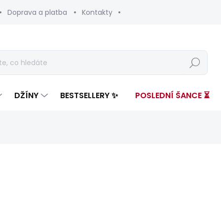
Doprava a platba
Kontakty
Hledat
DŽÍNY
BESTSELLERY ✨
POSLEDNÍ ŠANCE ⏳
nocení
ZNAČKA:
PEPE JEANS
od 3 499 Kč
Měrná
ZVOLTE VARIANTU
cena: