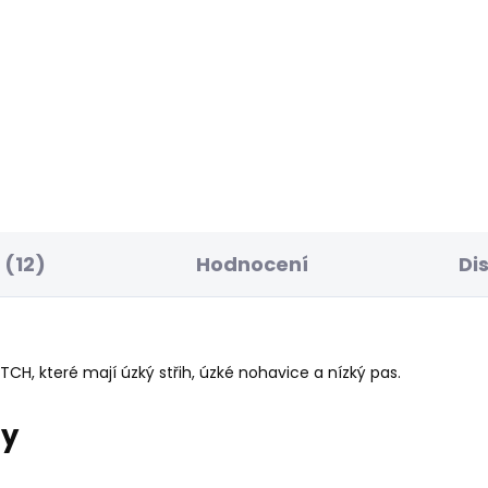
ELLER
BESTSELLER
SKLADEM
S
ské tričko EGGO N
Pánské džíny STRAI
JEANS CASH
 Kč
1 885 Kč
(12)
Hodnocení
Di
H, které mají úzký střih, úzké nohavice a nízký pas.
ry