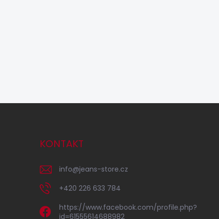
KONTAKT
info
@
jeans-store.cz
+420 226 633 784
https://www.facebook.com/profile.php?
id=61555614688982