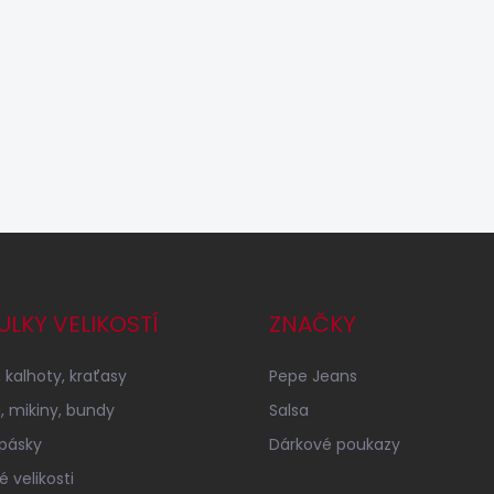
ULKY VELIKOSTÍ
ZNAČKY
 kalhoty, kraťasy
Pepe Jeans
a, mikiny, bundy
Salsa
 pásky
Dárkové poukazy
 velikosti