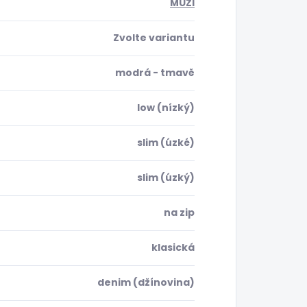
MUŽI
Zvolte variantu
modrá - tmavě
low (nízký)
slim (úzké)
slim (úzký)
na zip
klasická
denim (džínovina)