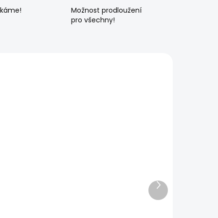
ékáme!
Možnost prodloužení
pro všechny!
Další
produkt