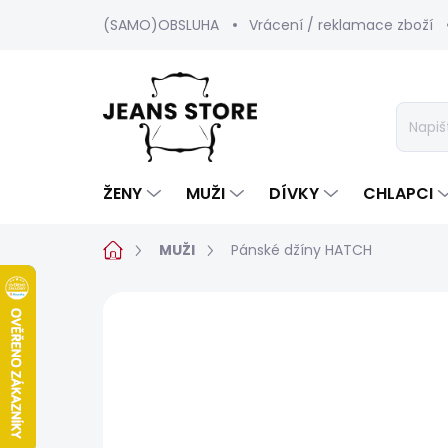
Přejít
(SAMO)OBSLUHA
Vrácení / reklamace zboží
na
obsah
ŽENY
MUŽI
DÍVKY
CHLAPCI
Domů
MUŽI
Pánské džíny HATCH
Neohodnoceno
Podrobnosti hod
BESTSELLER
SALECODE:SRPEN:15:%