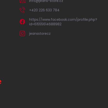
info
@
jeans-store.cz
+420 226 633 784
https://www.facebook.com/profile.php?
id=61555614688982
jeansstorecz