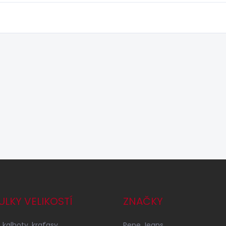
ULKY VELIKOSTÍ
ZNAČKY
 kalhoty, kraťasy
Pepe Jeans