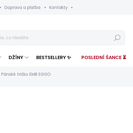
Doprava a platba
Kontakty
Hledat
DŽÍNY
BESTSELLERY ✨
POSLEDNÍ ŠANCE ⏳
Pánské tričko EMB EGGO
nocení
ZNAČKA:
PEPE JEANS
1 499 Kč
980 
Měrná
SKLADEM
(1 KS)
cena: