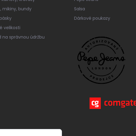
a, mikiny, bundy
Salsa
 pásky
Dárkové poukazy
 velikosti
 na správnou údržbu