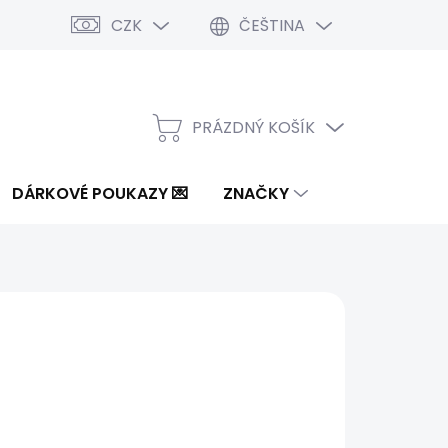
CZK
ČEŠTINA
PRÁZDNÝ KOŠÍK
NÁKUPNÍ
KOŠÍK
DÁRKOVÉ POUKAZY 💌
ZNAČKY
Kč