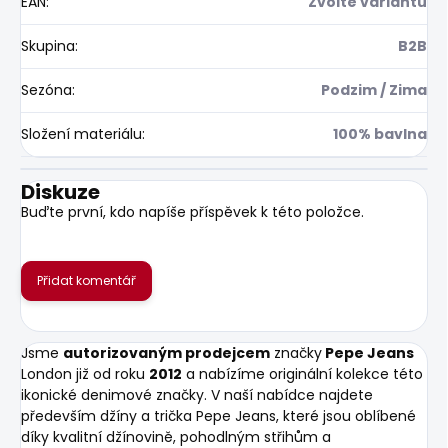
EAN
:
Zvolte variantu
Skupina
:
B2B
Sezóna
:
Podzim / Zima
Složení materiálu
:
100% bavlna
Diskuze
Buďte první, kdo napíše příspěvek k této položce.
Přidat komentář
Jsme
autorizovaným prodejcem
značky
Pepe Jeans
London již od roku
2012
a nabízíme originální kolekce této
ikonické denimové značky. V naší nabídce najdete
především džíny a trička Pepe Jeans, které jsou oblíbené
díky kvalitní džínovině, pohodlným střihům a