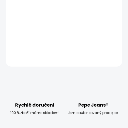
−
+
Přidat do košíku
Vyzkoušejte pánské tričko Pepe Jeans EMB EGGO, které
má klasický střih a krátký rukáv.
DETAILNÍ INFORMACE
ZEPTAT SE
HLÍDAT
Rychlé doručení
Pepe Jeans®
100 % zboží máme skladem!
Jsme autorizovaný prodejce!