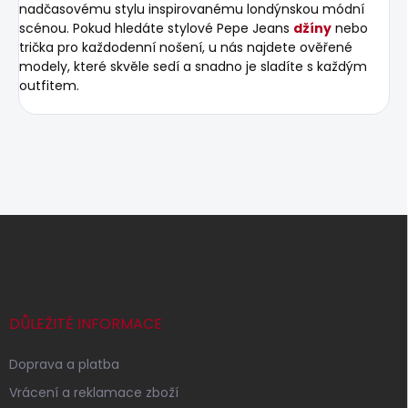
nadčasovému stylu inspirovanému londýnskou módní
scénou. Pokud hledáte stylové Pepe Jeans
džíny
nebo
trička pro každodenní nošení, u nás najdete ověřené
modely, které skvěle sedí a snadno je sladíte s každým
outfitem.
Z
á
p
a
t
í
DŮLEŽITÉ INFORMACE
Doprava a platba
Vrácení a reklamace zboží