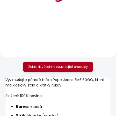
BESTSELLER
BESTSELLER
SKLADEM
SKLADEM
Pánské tričko JACKO
Pánské tričko
STRIPES
ORIGINAL BASIC 3N
610 Kč
548 Kč
Zobrazit všechny související produkty
Vyzkoušejte pánské tričko Pepe Jeans EMB EGGO, které
má klasický střih a krátký rukáv.
Složení: 100% bavlna
Barva:
modrá
Střih:
klasický (regular)