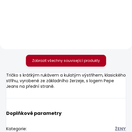
SKLADEM
SKLADEM
Dámské džíny SLIM
Dámské džíny SLIM
JEANS LW VENUS
JEANS LW VENUS
1 937 Kč
1 875 Kč
Zobrazit všechny související produkty
Tričko s krátkým rukávem a kulatým výstřihem, klasického
střihu, vyrobené ze základního žerzeje, s logem Pepe
Jeans na přední straně.
Doplňkové parametry
Kategorie
:
ŽENY