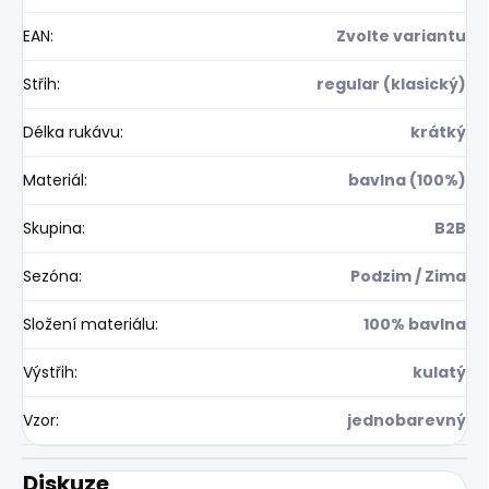
EAN
:
Zvolte variantu
Střih
:
regular (klasický)
Délka rukávu
:
krátký
Materiál
:
bavlna (100%)
Skupina
:
B2B
Sezóna
:
Podzim / Zima
Složení materiálu
:
100% bavlna
Výstřih
:
kulatý
Vzor
:
jednobarevný
Diskuze