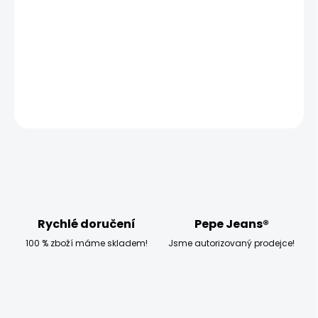
−
+
Přidat do košíku
DETAILNÍ INFORMACE
ZEPTAT SE
HLÍDAT
Rychlé doručení
Pepe Jeans®
100 % zboží máme skladem!
Jsme autorizovaný prodejce!