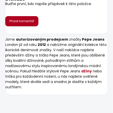
Buďte první, kdo napíše příspěvek k této položce.
Přidat komentář
Jsme
autorizovaným prodejcem
značky
Pepe Jeans
London již od roku
2012
a nabízíme originální kolekce této
ikonické denimové značky. V naší nabídce najdete
především džíny a trička Pepe Jeans, které jsou oblíbené
díky kvalitní džínovině, pohodlným střihům a
nadčasovému stylu inspirovanému londýnskou módní
scénou. Pokud hledáte stylové Pepe Jeans
džíny
nebo
trička pro každodenní nošení, u nás najdete ověřené
modely, které skvěle sedí a snadno je sladíte s každým
outfitem.