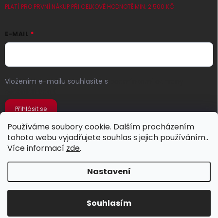
PLATÍ PRO PRVNÍ NÁKUP PŘI CELKOVÉ HODNOTĚ MIN. 2 500 KČ
E-MAIL
Vložením e-mailu souhlasíte s
podmínkami ochrany
osobních údajů
Přihlásit se
Používáme soubory cookie. Dalším procházením
tohoto webu vyjadřujete souhlas s jejich používáním..
Více informací
zde
.
Nastavení
Copyright 2026
Jeans Store
. Všechna práva vyhrazena.
Souhlasím
Vytvořil Shoptet