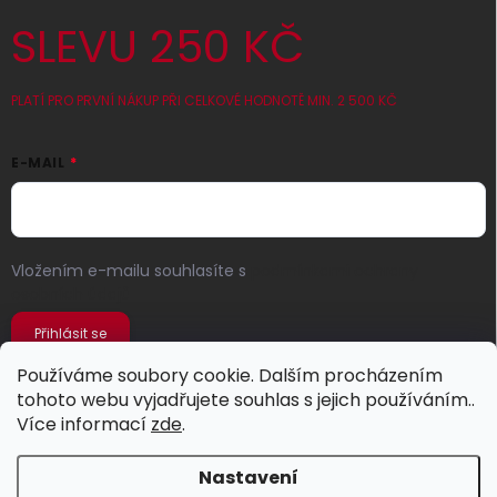
SLEVU 250 KČ
PLATÍ PRO PRVNÍ NÁKUP PŘI CELKOVÉ HODNOTĚ MIN. 2 500 KČ
E-MAIL
Vložením e-mailu souhlasíte s
podmínkami ochrany
osobních údajů
Přihlásit se
Používáme soubory cookie. Dalším procházením
tohoto webu vyjadřujete souhlas s jejich používáním..
Více informací
zde
.
Nastavení