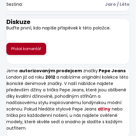
Sezóna
:
Jaro / Léto
Diskuze
Buďte první, kdo napíše příspěvek k této položce.
Přidat komentář
Jsme
autorizovaným prodejcem
značky
Pepe Jeans
London již od roku
2012
a nabízíme originální kolekce této
ikonické denimové značky. V naší nabídce najdete
především džíny a trička Pepe Jeans, které jsou oblíbené
díky kvalitní džínovině, pohodlným střihům a
nadčasovému stylu inspirovanému londýnskou módní
scénou. Pokud hledáte stylové Pepe Jeans
džíny
nebo
trička pro každodenní nošení, u nás najdete ověřené
modely, které skvěle sedí a snadno je sladíte s každým
outfitem.