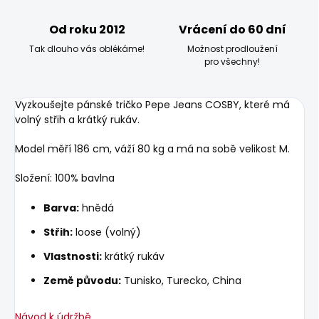
Od roku 2012
Vrácení do 60 dní
Tak dlouho vás oblékáme!
Možnost prodloužení
pro všechny!
Vyzkoušejte pánské tričko Pepe Jeans COSBY, které má
volný střih a krátký rukáv.
Model měří 186 cm, váží 80 kg a má na sobě velikost M.
Složení: 100% bavlna
Barva:
hnědá
Střih:
loose (volný)
Vlastnosti:
krátký rukáv
Země původu:
Tunisko, Turecko, China
Návod k údržbě