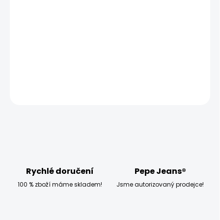
−
+
Přidat do košíku
Vyzkoušejte pánské tričko Pepe Jeans COSBY, které má
volný střih a krátký rukáv.
DETAILNÍ INFORMACE
ZEPTAT SE
HLÍDAT
Rychlé doručení
Pepe Jeans®
100 % zboží máme skladem!
Jsme autorizovaný prodejce!