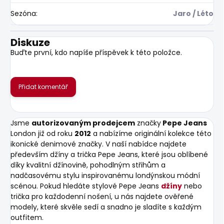
Sezóna
:
Jaro / Léto
Diskuze
Buďte první, kdo napíše příspěvek k této položce.
Přidat komentář
Jsme
autorizovaným prodejcem
značky
Pepe Jeans
London již od roku
2012
a nabízíme originální kolekce této
ikonické denimové značky. V naší nabídce najdete
především džíny a trička Pepe Jeans, které jsou oblíbené
díky kvalitní džínovině, pohodlným střihům a
nadčasovému stylu inspirovanému londýnskou módní
scénou. Pokud hledáte stylové Pepe Jeans
džíny
nebo
trička pro každodenní nošení, u nás najdete ověřené
modely, které skvěle sedí a snadno je sladíte s každým
outfitem.