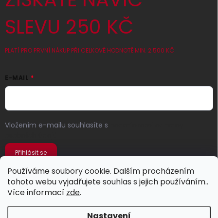
SLEVU 250 KČ
PLATÍ PRO PRVNÍ NÁKUP PŘI CELKOVÉ HODNOTĚ MIN. 2 500 KČ
E-MAIL
Vložením e-mailu souhlasíte s
podmínkami ochrany
osobních údajů
Přihlásit se
Používáme soubory cookie. Dalším procházením
tohoto webu vyjadřujete souhlas s jejich používáním..
Více informací
zde
.
Nastavení