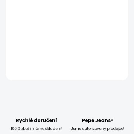
MOŽNOSTI
DORUČENÍ
−
+
Přidat do košíku
Vyzkoušejte pánské tričko Pepe Jeans CORBAN, které má
klasický střih a krátký rukáv.
DETAILNÍ INFORMACE
ZEPTAT SE
HLÍDAT
Rychlé doručení
Pepe Jeans®
100 % zboží máme skladem!
Jsme autorizovaný prodejce!