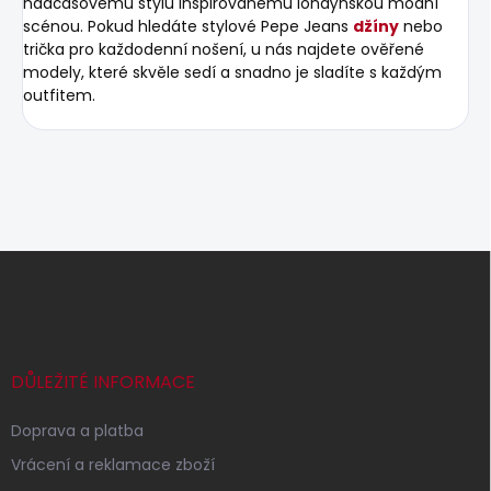
nadčasovému stylu inspirovanému londýnskou módní
scénou. Pokud hledáte stylové Pepe Jeans
džíny
nebo
trička pro každodenní nošení, u nás najdete ověřené
modely, které skvěle sedí a snadno je sladíte s každým
outfitem.
Z
á
p
a
t
í
DŮLEŽITÉ INFORMACE
Doprava a platba
Vrácení a reklamace zboží