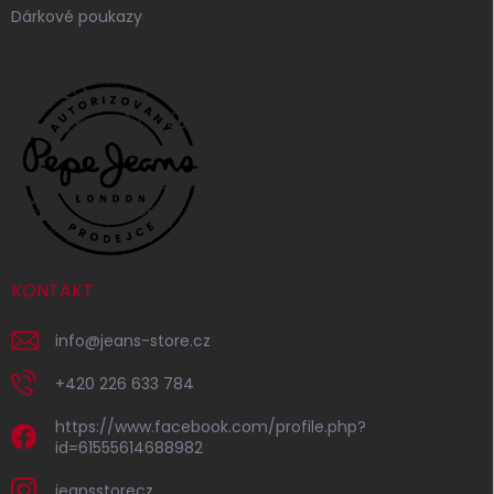
Dárkové poukazy
KONTAKT
info
@
jeans-store.cz
+420 226 633 784
https://www.facebook.com/profile.php?
id=61555614688982
jeansstorecz