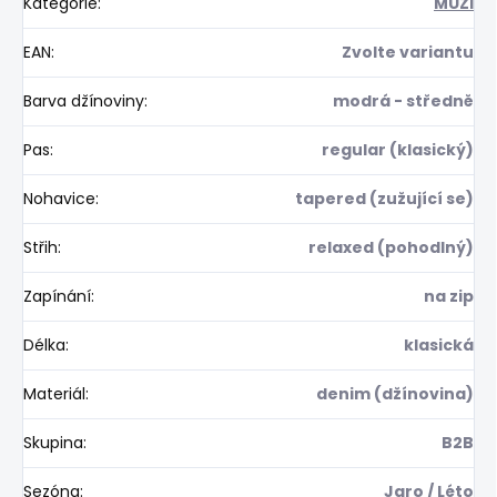
Kategorie
:
MUŽI
EAN
:
Zvolte variantu
Barva džínoviny
:
modrá - středně
Pas
:
regular (klasický)
Nohavice
:
tapered (zužující se)
Střih
:
relaxed (pohodlný)
Zapínání
:
na zip
Délka
:
klasická
Materiál
:
denim (džínovina)
Skupina
:
B2B
Sezóna
:
Jaro / Léto