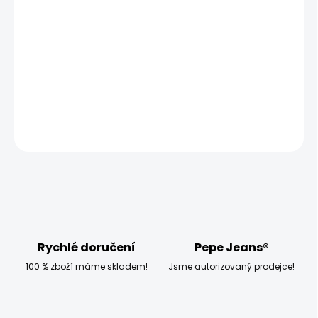
−
+
Přidat do košíku
Model měří 186 cm, váží 80 kg a má na sobě velikost W33
L32
DETAILNÍ INFORMACE
ZEPTAT SE
HLÍDAT
Rychlé doručení
Pepe Jeans®
100 % zboží máme skladem!
Jsme autorizovaný prodejce!