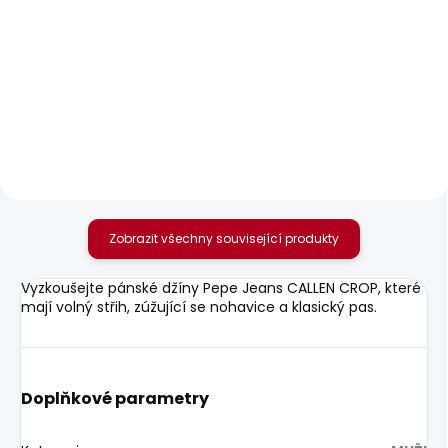
SKLADEM
SKLADEM
Pánská mikina GEO
Pánské džíny
HOODIE SMALL LOGO
STRAIGHT JEANS
CASH FS STONE GREY
1 026 Kč
2 156 Kč
Zobrazit všechny související produkty
Vyzkoušejte pánské džíny Pepe Jeans CALLEN CROP, které
mají volný střih, zúžující se nohavice a klasický pas.
Doplňkové parametry