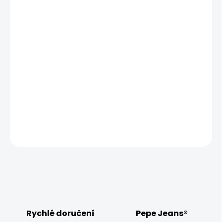
11.8.2026
MOŽNOSTI
DORUČENÍ
−
+
Přidat do košíku
Modelka měří 173 cm, váží 54 kg a má na sobě velikost
W28 L30
DETAILNÍ INFORMACE
ZEPTAT SE
HLÍDAT
Rychlé doručení
Pepe Jeans®