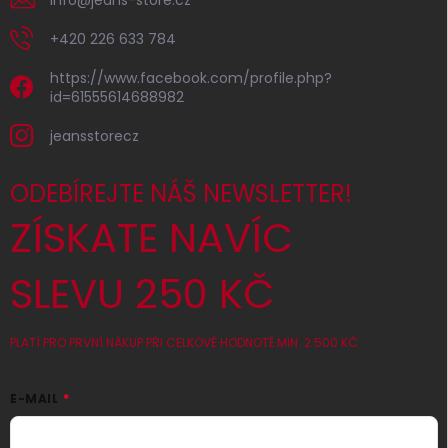
+420 226 633 784
https://www.facebook.com/profile.php?
id=61555614688982
jeansstorecz
ODEBÍREJTE NÁŠ NEWSLETTER!
ZÍSKATE NAVÍC
SLEVU 250 KČ
PLATÍ PRO PRVNÍ NÁKUP PŘI CELKOVÉ HODNOTĚ MIN. 2 500 KČ
E-MAIL