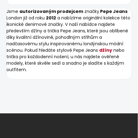
Jsme
autorizovaným prodejcem
značky
Pepe Jeans
London již od roku
2012
a nabízíme originální kolekce této
ikonické denimové značky. V naší nabídce najdete
především džíny a trička Pepe Jeans, které jsou oblíbené
díky kvalitní džínovině, pohodlným střihům a
nadčasovému stylu inspirovanému londýnskou módní
scénou. Pokud hledáte stylové Pepe Jeans
džíny
nebo
trička pro každodenní nošení, u nás najdete ověřené
modely, které skvěle sedí a snadno je sladíte s každým
outfitem.
Z
á
p
a