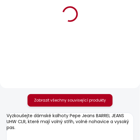
BESTSELLER
SKLADEM
SKLADEM
Dámské džíny SLIM
Dámské kraťasy
JEANS MW ICONIC
RELAXED SHORT MW
GEN
SIOUXIE
1 950 Kč
1 378 Kč
od
Zobrazit všechny související produkty
Vyzkoušejte dámské kalhoty Pepe Jeans BARREL JEANS
UHW CLR, které mají volný střih, volné nohavice a vysoký
pas.