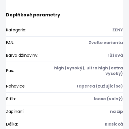
Doplňkové parametry
Kategorie
:
ŽENY
EAN
:
Zvolte variantu
Barva džínoviny
:
růžová
high (vysoký), ultra high (extra
Pas
:
vysoký)
Nohavice
:
tapered (zužující se)
Střih
:
loose (volný)
Zapínání
:
na zip
Délka
:
klasická