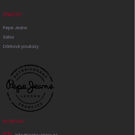
ZNAČKY
Pepe Jeans
Salsa
Dárkové poukazy
KONTAKT
info
@
jeans-store.cz