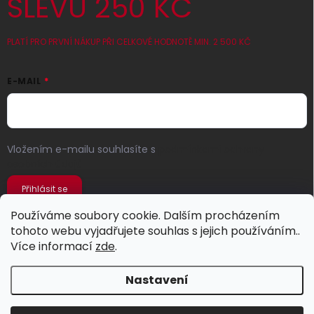
SLEVU 250 KČ
PLATÍ PRO PRVNÍ NÁKUP PŘI CELKOVÉ HODNOTĚ MIN. 2 500 KČ
E-MAIL
Vložením e-mailu souhlasíte s
podmínkami ochrany
osobních údajů
Přihlásit se
Používáme soubory cookie. Dalším procházením
tohoto webu vyjadřujete souhlas s jejich používáním..
Více informací
zde
.
Nastavení