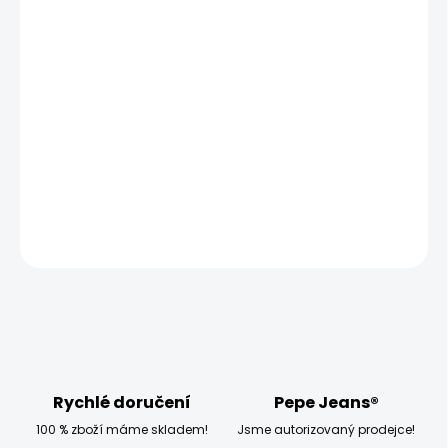
MOŽNOSTI
DORUČENÍ
−
+
Přidat do košíku
Vyzkoušejte pánské tričko Pepe Jeans ARMIND, které má
klasický střih a krátký rukáv.
DETAILNÍ INFORMACE
ZEPTAT SE
HLÍDAT
Rychlé doručení
Pepe Jeans®
100 % zboží máme skladem!
Jsme autorizovaný prodejce!