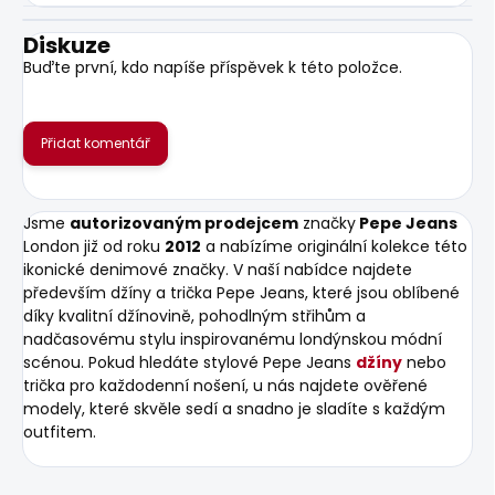
Diskuze
Buďte první, kdo napíše příspěvek k této položce.
Přidat komentář
Jsme
autorizovaným prodejcem
značky
Pepe Jeans
London již od roku
2012
a nabízíme originální kolekce této
ikonické denimové značky. V naší nabídce najdete
především džíny a trička Pepe Jeans, které jsou oblíbené
díky kvalitní džínovině, pohodlným střihům a
nadčasovému stylu inspirovanému londýnskou módní
scénou. Pokud hledáte stylové Pepe Jeans
džíny
nebo
trička pro každodenní nošení, u nás najdete ověřené
modely, které skvěle sedí a snadno je sladíte s každým
outfitem.