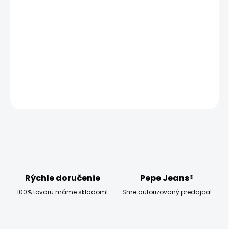
−
+
Pridať do košíka
Modelka měří 173 cm, váží 54 kg a má na sobě velikost
W27 SHORT
DETAILNÉ INFORMÁCIE
OPÝTAŤ SA
STRÁŽIŤ
Rýchle doručenie
Pepe Jeans®
100% tovaru máme skladom!
Sme autorizovaný predajca!