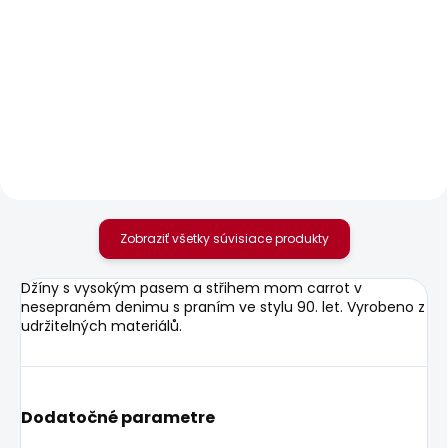
SKLADOM
SKLADOM
Dámské tričko MAE
Dámské džíny SLIM
JEANS MW GEN
20,92 €
70,32 €
Zobraziť všetky súvisiace produkty
Džíny s vysokým pasem a střihem mom carrot v
nesepraném denimu s praním ve stylu 90. let. Vyrobeno z
udržitelných materiálů.
Dodatočné parametre