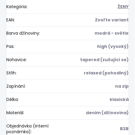
Kategória
:
ŽENY
EAN
:
Zvoľte variant
Barva džínoviny
:
modrá - světle
Pas
:
high (vysoký)
Nohavice
:
tapered (zužující se)
Střih
:
relaxed (pohodlný)
Zapínání
:
na zip
Délka
:
klasická
Materiál
:
denim (džínovina)
Objednávka (interní
B2B
poznámka)
: