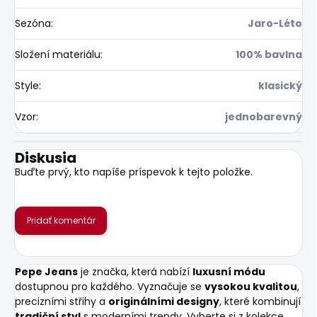
Sezóna
:
Jaro-Léto
Složení materiálu
:
100% bavlna
Style
:
klasický
Vzor
:
jednobarevný
Diskusia
Buďte prvý, kto napíše príspevok k tejto položke.
Pridať komentár
Pepe Jeans
je značka, která nabízí
luxusní módu
dostupnou pro každého. Vyznačuje se
vysokou kvalitou
,
precizními střihy a
originálními designy
, které kombinují
tradiční styl
s moderními trendy. Vyberte si z kolekce,