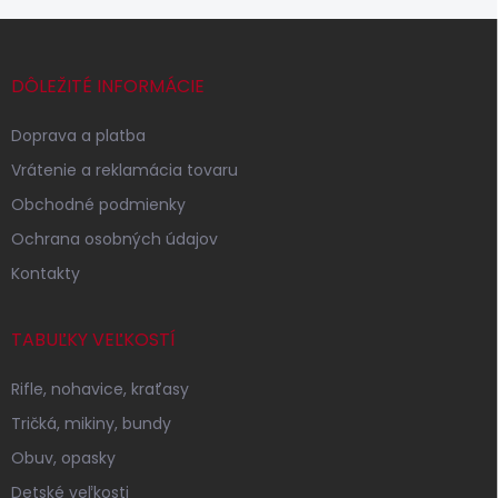
Z
á
p
DÔLEŽITÉ INFORMÁCIE
ä
t
Doprava a platba
i
Vrátenie a reklamácia tovaru
e
Obchodné podmienky
Ochrana osobných údajov
Kontakty
TABUĽKY VEĽKOSTÍ
Rifle, nohavice, kraťasy
Tričká, mikiny, bundy
Obuv, opasky
Detské veľkosti