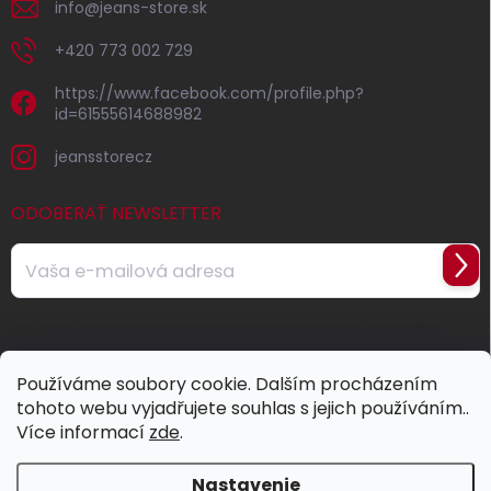
info
@
jeans-store.sk
+420 773 002 729
https://www.facebook.com/profile.php?
id=61555614688982
jeansstorecz
ODOBERAŤ NEWSLETTER
Prihl
sa
Vložením e-mailu souhlasíte s
podmínkami ochrany osobních
údajů
Používáme soubory cookie. Dalším procházením
tohoto webu vyjadřujete souhlas s jejich používáním..
Více informací
zde
.
Nastavenie