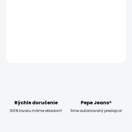
−
+
Pridať do košíka
Modelka měří 173 cm, váží 54 kg a má na sobě velikost
W28
DETAILNÉ INFORMÁCIE
OPÝTAŤ SA
STRÁŽIŤ
Rýchle doručenie
Pepe Jeans®
100% tovaru máme skladom!
Sme autorizovaný predajca!