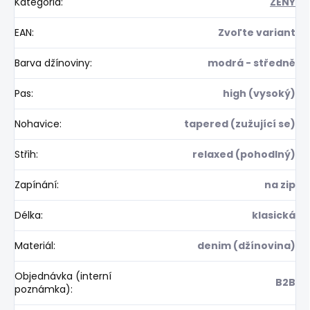
Kategória
:
ŽENY
EAN
:
Zvoľte variant
Barva džínoviny
:
modrá - středně
Pas
:
high (vysoký)
Nohavice
:
tapered (zužující se)
Střih
:
relaxed (pohodlný)
Zapínání
:
na zip
Délka
:
klasická
Materiál
:
denim (džínovina)
Objednávka (interní
B2B
poznámka)
: