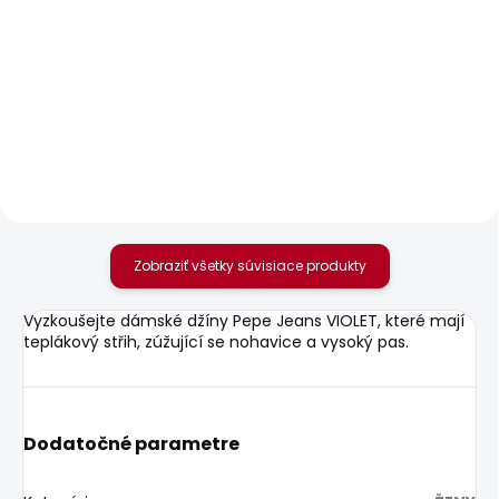
SKLADOM
SKLADOM
Dámské džíny FLARE
Dámské kalhoty
JEANS MW VENUS
TESSA
70,32 €
24,60 €
Zobraziť všetky súvisiace produkty
Vyzkoušejte dámské džíny Pepe Jeans VIOLET, které mají
teplákový střih, zúžující se nohavice a vysoký pas.
Dodatočné parametre