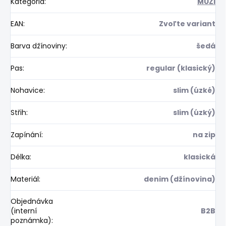
Kategória
:
MUŽI
EAN
:
Zvoľte variant
Barva džínoviny
:
šedá
Pas
:
regular (klasický)
Nohavice
:
slim (úzké)
Střih
:
slim (úzký)
Zapínání
:
na zip
Délka
:
klasická
Materiál
:
denim (džínovina)
Objednávka
(interní
B2B
poznámka)
: