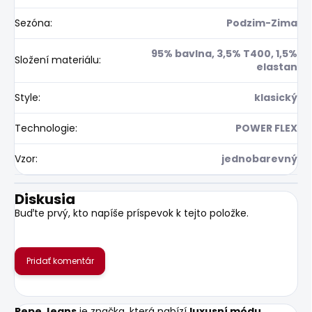
Sezóna
:
Podzim-Zima
95% bavlna, 3,5% T400, 1,5%
Složení materiálu
:
elastan
Style
:
klasický
Technologie
:
POWER FLEX
Vzor
:
jednobarevný
Diskusia
Buďte prvý, kto napíše príspevok k tejto položke.
Pridať komentár
Pepe Jeans
je značka, která nabízí
luxusní módu