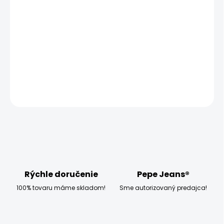
−
+
Pridať do košíka
Model měří 186 cm, váží 80 kg a má na sobě velikost W32
L34
DETAILNÉ INFORMÁCIE
OPÝTAŤ SA
STRÁŽIŤ
Rýchle doručenie
Pepe Jeans®
100% tovaru máme skladom!
Sme autorizovaný predajca!