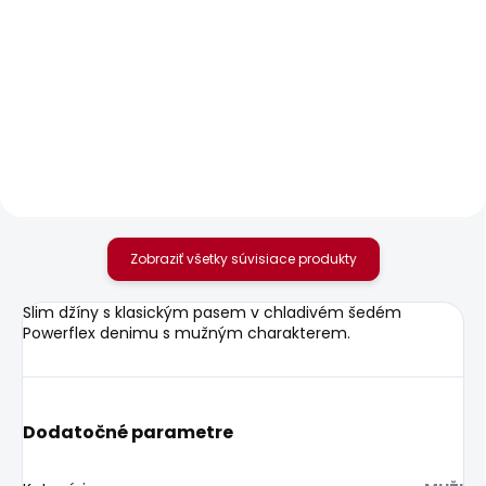
SKLADOM
SKLADOM
Pánské tričko
Pánské tričko EGGO N
ORIGINAL BASIC 3N
20,92 €
18,19 €
Zobraziť všetky súvisiace produkty
Slim džíny s klasickým pasem v chladivém šedém
Powerflex denimu s mužným charakterem.
Dodatočné parametre