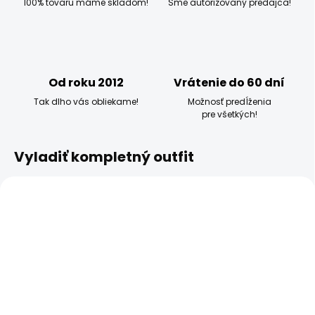
100% tovaru máme skladom!
Sme autorizovaný predajca!
Od roku 2012
Vrátenie do 60 dní
Tak dlho vás obliekame!
Možnosť predĺženia
pre všetkých!
Vyladiť kompletný outfit