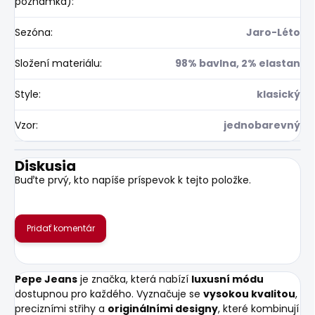
poznámka)
:
Sezóna
:
Jaro-Léto
Složení materiálu
:
98% bavlna, 2% elastan
Style
:
klasický
Vzor
:
jednobarevný
Diskusia
Buďte prvý, kto napíše príspevok k tejto položke.
Pridať komentár
Pepe Jeans
je značka, která nabízí
luxusní módu
dostupnou pro každého. Vyznačuje se
vysokou kvalitou
,
precizními střihy a
originálními designy
, které kombinují