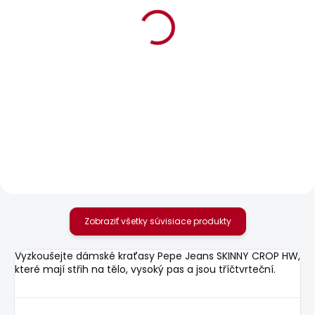
BESTSELLER
BESTSELLER
SKLADOM
SKLADOM
Dámské džíny SLIM
Dámské džíny VENUS
JEANS MW GEN
88,85 €
70,10 €
Zobraziť všetky súvisiace produkty
Vyzkoušejte dámské kraťasy Pepe Jeans SKINNY CROP HW,
které mají střih na tělo, vysoký pas a jsou tříčtvrteční.