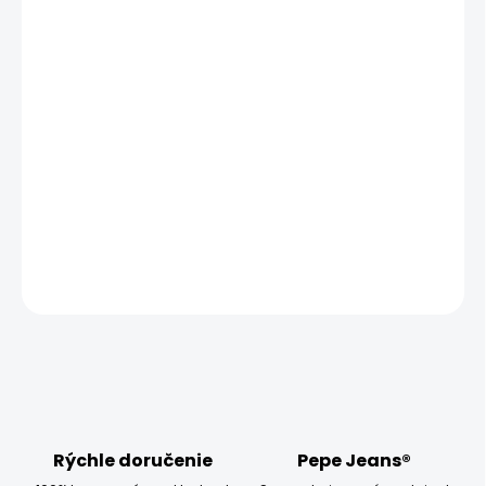
MŮŽEME DORUČIT UŽ:
ZVOĽTE VARIANT
MOŽNOSTI DORUČENIA
−
+
Pridať do košíka
Modelka měří 173 cm, váží 54 kg a má na sobě velikost
W28
DETAILNÉ INFORMÁCIE
OPÝTAŤ SA
STRÁŽIŤ
Rýchle doručenie
Pepe Jeans®