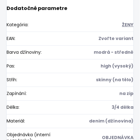
Dodatočné parametre
Kategória
:
ŽENY
EAN
:
Zvoľte variant
Barva džínoviny
:
modrá - středně
Pas
:
high (vysoký)
Střih
:
skinny (na tělo)
Zapínání
:
na zip
Délka
:
3/4 délka
Materiál
:
denim (džínovina)
Objednávka (interní
OBJEDNÁVKA