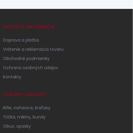
Z
á
p
DÔLEŽITÉ INFORMÁCIE
ä
t
Doprava a platba
i
Vrátenie a reklamácia tovaru
e
Obchodné podmienky
Ochrana osobných údajov
Kontakty
TABUĽKY VEĽKOSTÍ
Rifle, nohavice, kraťasy
Tričká, mikiny, bundy
Obuv, opasky