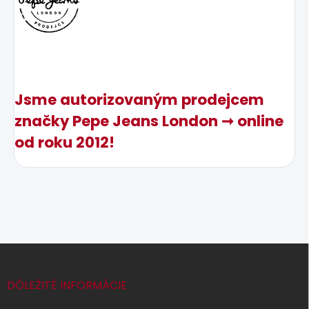
Jsme autorizovaným prodejcem
značky Pepe Jeans London ➞ online
od roku 2012!
Z
á
p
DÔLEŽITÉ INFORMÁCIE
ä