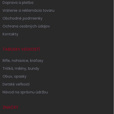
t
Doprava a platba
i
Vrátenie a reklamácia tovaru
e
Obchodné podmienky
Ochrana osobných údajov
Kontakty
TABUĽKY VEĽKOSTÍ
Rifle, nohavice, kraťasy
Tričká, mikiny, bundy
Obuv, opasky
Detské veľkosti
Návod na správnu údržbu
ZNAČKY