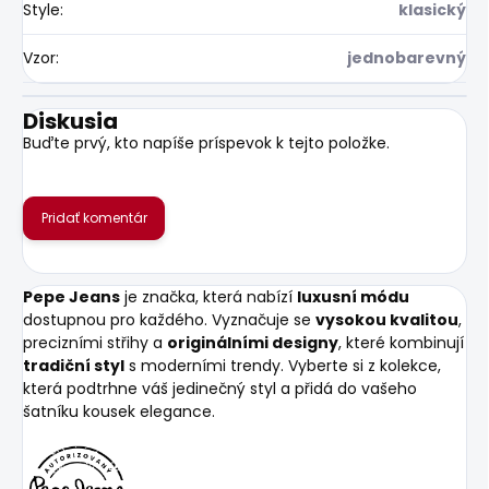
Style
:
klasický
Vzor
:
jednobarevný
Diskusia
Buďte prvý, kto napíše príspevok k tejto položke.
Pridať komentár
Pepe Jeans
je značka, která nabízí
luxusní módu
dostupnou pro každého. Vyznačuje se
vysokou kvalitou
,
precizními střihy a
originálními designy
, které kombinují
tradiční styl
s moderními trendy. Vyberte si z kolekce,
která podtrhne váš jedinečný styl a přidá do vašeho
šatníku kousek elegance.