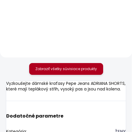
SKLADOM
SKLADOM
Dámské džíny VENUS
Dámská košile
BRUNA
89,13 €
47,95 €
Zobraziť všetky súvisiace produkty
Vyzkoušejte dámské kraťasy Pepe Jeans ADRIANA SHORTS,
které mají teplákový střih, vysoký pas a jsou nad kolena.
Dodatočné parametre
Kategória
:
ŽENY