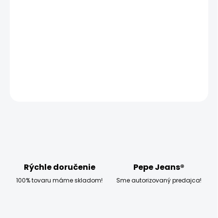
MOŽNOSTI DORUČENIA
−
+
Pridať do košíka
DETAILNÉ INFORMÁCIE
OPÝTAŤ SA
STRÁŽIŤ
Rýchle doručenie
Pepe Jeans®
100% tovaru máme skladom!
Sme autorizovaný predajca!