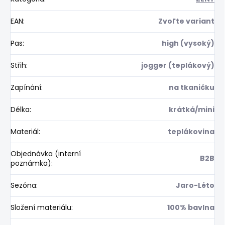
EAN
:
Zvoľte variant
Pas
:
high (vysoký)
Střih
:
jogger (teplákový)
Zapínání
:
na tkaničku
Délka
:
krátká/mini
Materiál
:
teplákovina
Objednávka (interní
B2B
poznámka)
:
Sezóna
:
Jaro-Léto
Složení materiálu
:
100% bavlna