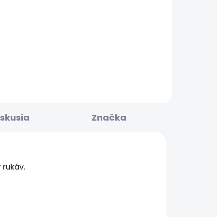
LADOM
SKLADOM
Pánské kraťasy REGULAR
CK
CHINO SHORT
48,24 €
iskusia
Značka
 rukáv.