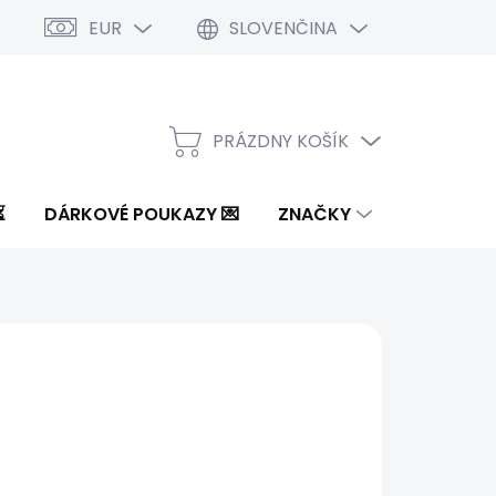
EUR
SLOVENČINA
PRÁZDNY KOŠÍK
NÁKUPNÝ
KOŠÍK
⏳
DÁRKOVÉ POUKAZY 💌
ZNAČKY
6 €