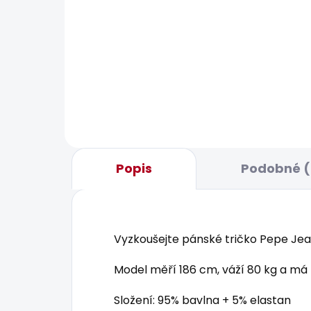
BESTSELLER
BESTS
SKLADOM
Pánské tričko EGGO N
Pán
20,90 €
20,
Popis
Podobné (
Vyzkoušejte pánské tričko Pepe Jean
Model měří 186 cm, váží 80 kg a má 
Složení: 95% bavlna + 5% elastan