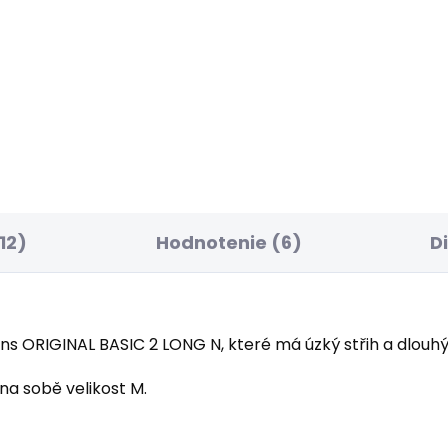
ELLER
BESTSELLER
SKLADOM
SK
ské tričko JACKO
Pánské džíny SLIM
GYMDIGO JEANS TRA
90 €
77,86 €
12)
Hodnotenie (6)
D
s ORIGINAL BASIC 2 LONG N, které má úzký střih a dlouhý
na sobě velikost M.