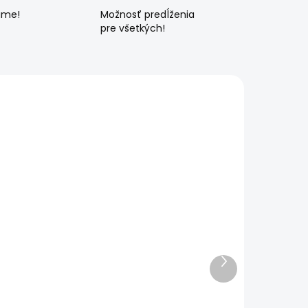
ame!
Možnosť predĺženia
pre všetkých!
Ďalší
produkt