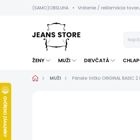
Prejsť
(SAMO)OBSLUHA
Vrátenie / reklamácia tovar
na
obsah
ŽENY
MUŽI
DIEVČATÁ
CHLAP
Domov
MUŽI
Pánske tričko ORIGINAL BASIC 2
6 hodnotení
Podrobnosti hodnot
BESTSELLER
SALECODE:SRPEN:15:%