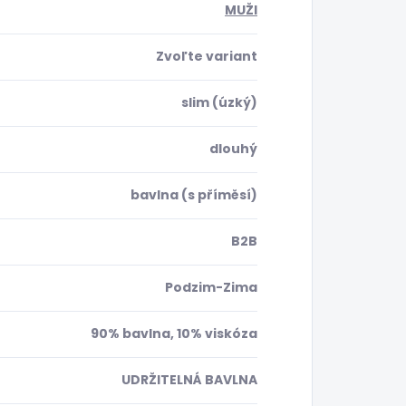
MUŽI
Zvoľte variant
slim (úzký)
dlouhý
bavlna (s příměsí)
B2B
Podzim-Zima
90% bavlna, 10% viskóza
UDRŽITELNÁ BAVLNA