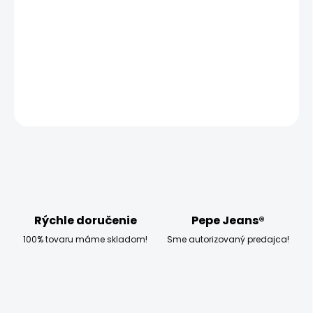
−
+
Pridať do košíka
DETAILNÉ INFORMÁCIE
OPÝTAŤ SA
STRÁŽIŤ
Rýchle doručenie
Pepe Jeans®
100% tovaru máme skladom!
Sme autorizovaný predajca!