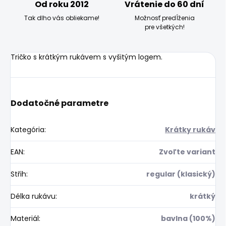
Od roku 2012
Vrátenie do 60 dní
Tak dlho vás obliekame!
Možnosť predĺženia
pre všetkých!
Tričko s krátkým rukávem s vyšitým logem.
Dodatočné parametre
Kategória
:
Krátky rukáv
EAN
:
Zvoľte variant
Střih
:
regular (klasický)
Délka rukávu
:
krátký
Materiál
:
bavlna (100%)