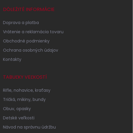
á
p
DÔLEŽITÉ INFORMÁCIE
ä
t
Doprava a platba
i
Vrátenie a reklamácia tovaru
e
Obchodné podmienky
Ochrana osobných údajov
Kontakty
TABUĽKY VEĽKOSTÍ
Rifle, nohavice, kraťasy
Tričká, mikiny, bundy
Obuv, opasky
Detské veľkosti
Návod na správnu údržbu