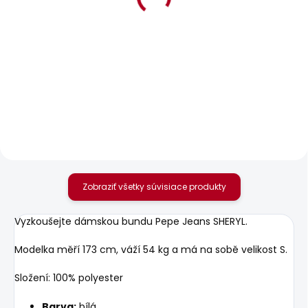
BESTSELLER
SKLADOM
SKLADOM
Dámský svetr
Dámské džíny GEN
HARLOW
77,51 €
47,54 €
Zobraziť všetky súvisiace produkty
Vyzkoušejte dámskou bundu Pepe Jeans SHERYL.
Modelka měří 173 cm, váží 54 kg a má na sobě velikost S.
Složení: 100% polyester
Barva:
bílá