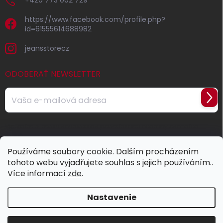
+420 773 002 729
https://www.facebook.com/profile.php?
id=61555614688982
jeansstorecz
ODOBERAŤ NEWSLETTER
Prihl
sa
Vložením e-mailu souhlasíte s
podmínkami ochrany osobních
údajů
Používáme soubory cookie. Dalším procházením
tohoto webu vyjadřujete souhlas s jejich používáním..
Více informací
zde
.
Nastavenie