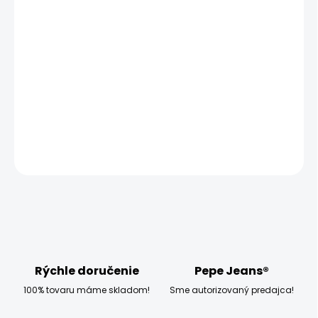
MOŽNOSTI
DORUČENIA
−
+
Pridať do košíka
Vyzkoušejte dámskou bundu Pepe Jeans SHERYL.
DETAILNÉ INFORMÁCIE
OPÝTAŤ SA
STRÁŽIŤ
Rýchle doručenie
Pepe Jeans®
100% tovaru máme skladom!
Sme autorizovaný predajca!