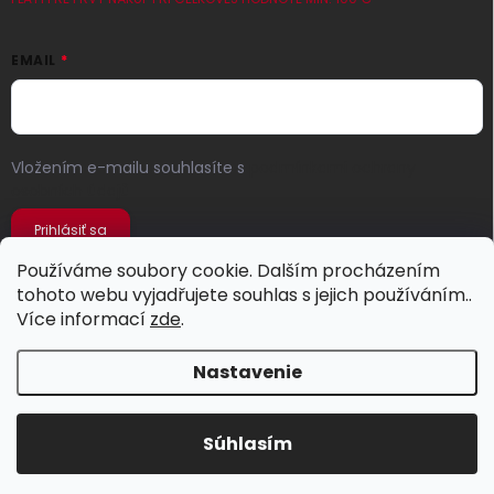
EMAIL
Vložením e-mailu souhlasíte s
podmínkami ochrany
osobních údajů
Prihlásiť sa
Používáme soubory cookie. Dalším procházením
tohoto webu vyjadřujete souhlas s jejich používáním..
Více informací
zde
.
Nastavenie
Copyright 2026
Jeans Store
. Všetky práva vyhradené.
Súhlasím
Vytvoril Shoptet