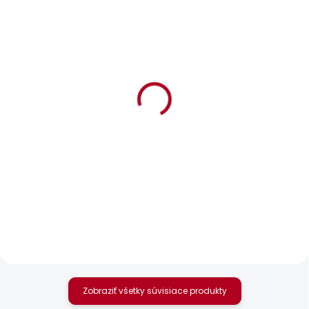
BESTSELLER
POSLEDNÍ ŠANCE
SKLADOM
SKLADOM
Dámské kraťasy
Dámské džíny SLIM
FITTED SHORT MW
JEANS UHW
POPPY
24,58 €
49,52 €
Zobraziť všetky súvisiace produkty