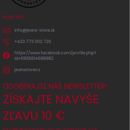
KONTAKT
info
@
jeans-store.sk
+420 773 002 729
https://www.facebook.com/profile.php?
id=61555614688982
jeansstorecz
ODOBERAJTE NÁŠ NEWSLETTER!
ZÍSKAJTE NAVYŠE
ZĽAVU 10 €
PLATÍ PRE PRVÝ NÁKUP PRI CELKOVEJ HODNOTE MIN. 100 €