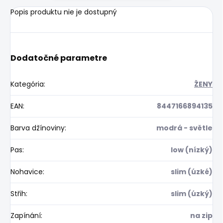
Popis produktu nie je dostupný
Dodatočné parametre
Kategória
:
ŽENY
EAN
:
8447166894135
Barva džínoviny
:
modrá - světle
Pas
:
low (nízký)
Nohavice
:
slim (úzké)
Střih
:
slim (úzký)
Zapínání
:
na zip